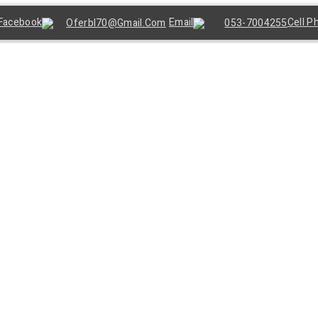
Oferbl70@gmail.Com
053-7004255