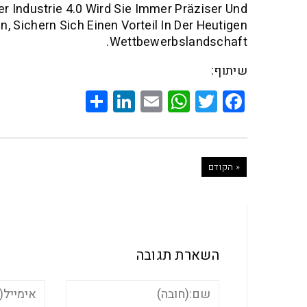
er Industrie 4.0 Wird Sie Immer Präziser Und
, Sichern Sich Einen Vorteil In Der Heutigen
Wettbewerbslandschaft.
שיתוף:
Share
LinkedIn
WhatsApp
Email
Twitter
Facebook
« הקודם
השארת תגובה