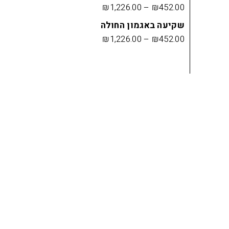
₪
1,226.00
–
₪
452.00
שקיעה באגמון החולה
₪
1,226.00
–
₪
452.00