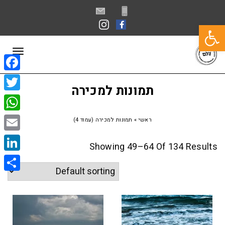
פתח סרגל נגישות
תפרי
book
תמונות למכירה
itter
sApp
ראשי
»
תמונות למכירה (עמוד 4)
Email
Showing 49–64 Of 134 Results
kedIn
Share