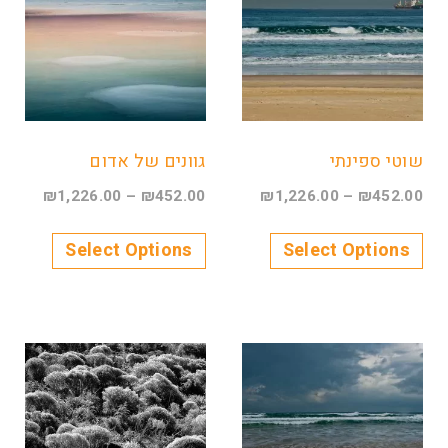
שוטי ספינתי
גוונים של אדום
₪
1,226.00
–
₪
452.00
₪
1,226.00
–
₪
452.00
Select Options
Select Options