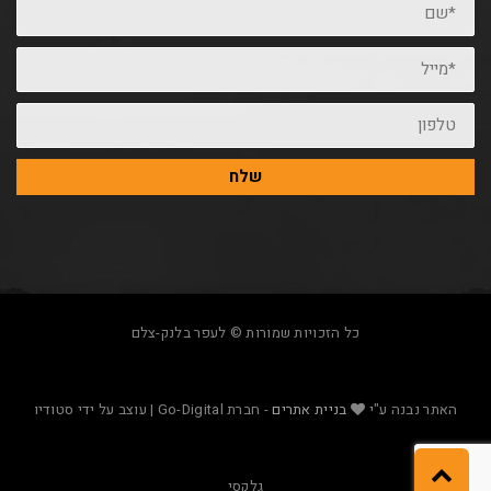
*מייל
טלפון
שלח
כל הזכויות שמורות © לעפר בלנק-צלם
האתר נבנה ע"י
בניית אתרים
- חברת Go-Digital | עוצב על ידי סטודיו
גלילה
גלקסי