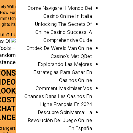
tely With
Come Navigare Il Mondo Dei
 How For
Casinò Online In Italia
Cammatch
Unlocking The Secrets Of
ghts Its
Online Casino Success: A
קרא עו
Comprehensive Guide
Ontdek De Wereld Van Online
Casino's Met QBet
Explorando Las Mejores
CONS
Estrategias Para Ganar En
Casinos Online
IDEO
Comment Maximiser Vos
LOOK
Chances Dans Les Casinos En
COST
Ligne Français En 2024
CHAT
Descubre SpinMama: La
ANCE
Revolución Del Juego Online
En España
trangers