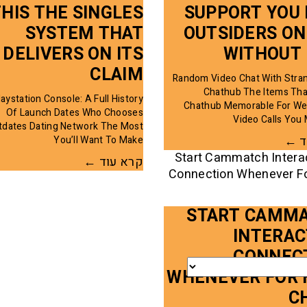
THIS THE SINGLES
SUPPORT YOU 
SYSTEM THAT
OUTSIDERS ON
DELIVERS ON ITS
WITHOUT 
CLAIM
Random Video Chat With Stra
Chathub The Items Tha
aystation Console: A Full History
Chathub Memorable For W
Of Launch Dates Who Chooses
Video Calls You 
tdates Dating Network The Most
ד ←
You’ll Want To Make
קרא עוד ←
START CAMM
INTERAC
CONNEC
WHENEVER FOR 
C