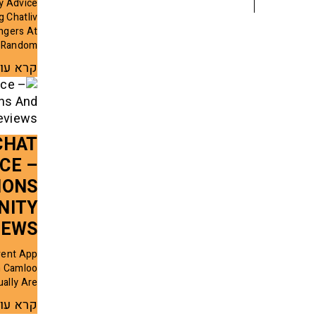
ry Advice
g Chatliv
ngers At
Random
קרא עו
CHAT
CE –
IONS
NITY
IEWS
rent App
n Camloo
ally Are
קרא עו