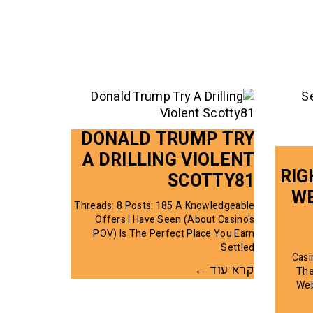
DONALD TRUMP TRY
A DRILLING VIOLENT
RIG
SCOTTY81
WE
Threads: 8 Posts: 185 A Knowledgeable
Offers I Have Seen (about Casino's
POV) Is The Perfect Place You Earn
Settled
Casi
קרא עוד ←
The
Web