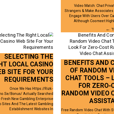
Video Match: Chat Priva
Strangers & Make Associates
Engage With Users Over 
Although Coomeet Highli
ד ←
SELECTING THE
BENEFITS AND 
HT LOCAL CASINO
OF RANDOM V
B SITE FOR YOUR
CHAT TOOLS – 
REQUIREMENTS
FOR ZERO-
Once We Has Https://rizk-
RANDOM VIDEO 
no.se/bonus/ Actually Searched
 Fresh New Gambling Enterprise
ASSIST
 Sites And The Latest Gambling
Establishment Websites In
Free Random Video Chat With S