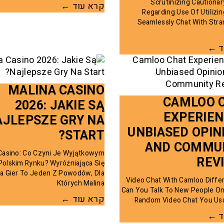
Scrutinizing Cautiona
קרא עוד ←
Regarding Use Of Utilizin
Seamlessly Chat With Stra
ד ←
MALINA CASINO
CAMLOO 
2026: JAKIE SĄ
EXPERIEN
AJLEPSZE GRY NA
UNBIASED OPIN
START?
AND COMMU
Casino: Co Czyni Je Wyjątkowym
REV
Polskim Rynku? Wyróżniająca Się
a Gier To Jeden Z Powodów, Dla
Video Chat With Camloo Diffe
Których Malina
Can You Talk To New People O
קרא עוד ←
Random Video Chat You Usu
ד ←