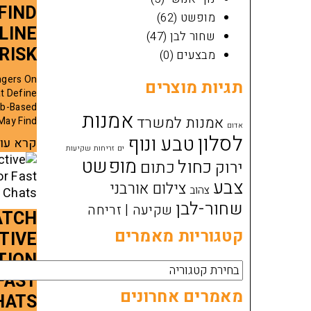
FIND
מופשט
(62)
LINE
שחור לבן
(47)
RISK
מבצעים
(0)
ngers On
תגיות מוצרים
t Define
eb-Based
אמנות
אמנות למשרד
May Find
אדום
לסלון
טבע ונוף
קרא עו
ים זריחות שקיעות
מופשט
כחול
ירוק
כתום
צבע
צילום אורבני
צהוב
שחור-לבן
שקיעה | זריחה
ATCH
קטגוריות מאמרים
TIVE
TION
קטגוריות
FAST
מאמרים
מאמרים אחרונים
HATS