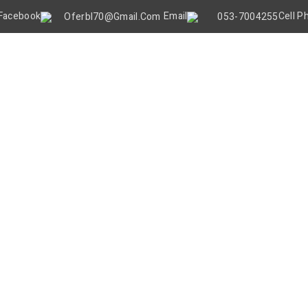
Oferbl70@gmail.Com
053-7004255