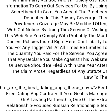
Href="https://www.reddit.com/r/HotGirlsinLooseS