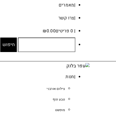
מאמרים
צרו קשר
0 פריטים
0.00
₪
חנות
צילום אורבני
טבע ונוף
מופשט