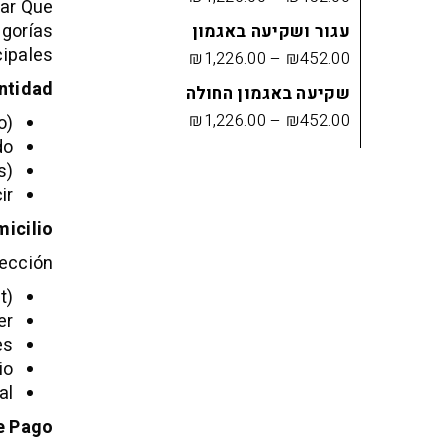
dar Que
egorías
עגור ושקיעה באגמון
ipales:
₪
1,226.00
–
₪
452.00
ntidad
שקיעה באגמון החולה
₪
1,226.00
–
₪
452.00
o)
do
s)
ir
icilio
ección:
t)
er
es
io
al
e Pago