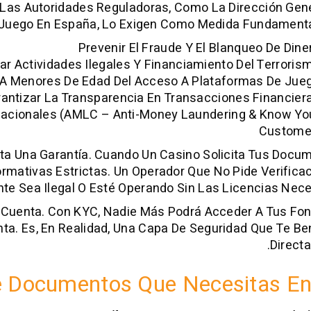
. Las Autoridades Reguladoras, Como La Dirección Gen
 Juego En España, Lo Exigen Como Medida Fundamental
Prevenir El Fraude Y El Blanqueo De Dine
ar Actividades Ilegales Y Financiamiento Del Terroris
 A Menores De Edad Del Acceso A Plataformas De Jue
antizar La Transparencia En Transacciones Financier
nacionales (AMLC – Anti-Money Laundering & Know Yo
Custome
a Una Garantía. Cuando Un Casino Solicita Tus Docu
mativas Estrictas. Un Operador Que No Pide Verifica
te Sea Ilegal O Esté Operando Sin Las Licencias Nece
u Cuenta. Con KYC, Nadie Más Podrá Acceder A Tus Fo
nta. Es, En Realidad, Una Capa De Seguridad Que Te Be
Direct
e Documentos Que Necesitas En