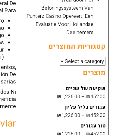
eral De
Beloningssysteem Van
 Para:
Punterz Casino Opereert: Een
ro
Evaluatie Voor Hollandse
mo
Deelnemers
go
as
קטגוריות המוצרים
ur
r)
mentos,
מוצרים
ción De
sarias.
שקיעה של שניים
ndos Ni
₪
1,226.00
–
₪
452.00
neficia
amente.
עגורים גליל עליון
₪
1,226.00
–
₪
452.00
viar
טור עגורים
₪
1,226.00
–
₪
452.00