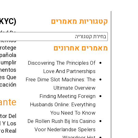
קטגוריות מאמרים
KYC)
dad De
קטגוריות
o Hemos
מאמרים
מאמרים אחרונים
Protege
spañola
Cumplir
Discovering The Principles Of
mentos
Love And Partnerships
nes Que
Free Dime Slot Machines: The
cación.
Ultimate Overview
Finding Meeting Foreign
ante
Husbands Online: Everything
You Need To Know
tor Del
De Rollen Rush Bij Iris Casino
d Y Los
Voor Nederlandse Spelers
o Real.
Waardoor Het