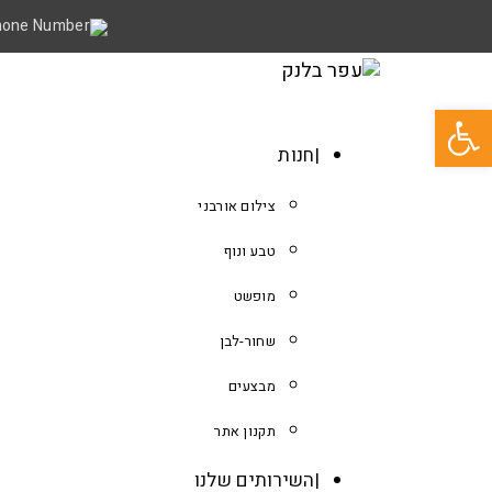
פתח סרגל נגישות
חנות
צילום אורבני
טבע ונוף
מופשט
שחור-לבן
מבצעים
תקנון אתר
השירותים שלנו