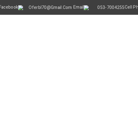
Oferbl70@gmail.Com
053-7004255