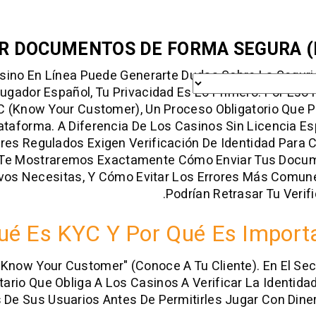
R DOCUMENTOS DE FORMA SEGURA (
sino En Línea Puede Generarte Dudas Sobre La Seguri
gador Español, Tu Privacidad Es Lo Primero. Por Es
C (Know Your Customer), Un Proceso Obligatorio Que 
taforma. A Diferencia De Los Casinos Sin Licencia E
es Regulados Exigen Verificación De Identidad Para 
o, Te Mostraremos Exactamente Cómo Enviar Tus Docu
ivos Necesitas, Y Cómo Evitar Los Errores Más Comu
Podrían Retrasar Tu Verifi
ué Es KYC Y Por Qué Es Import
"Know Your Customer" (Conoce A Tu Cliente). En El Sec
rio Que Obliga A Los Casinos A Verificar La Identida
De Sus Usuarios Antes De Permitirles Jugar Con Diner