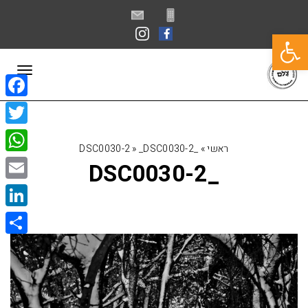
פתח סרגל נגישות
תפרי
book
itter
ראשי
»
_DSC0030-2
_DSC0030-2
»
sApp
_DSC0030-2
Email
kedIn
Share