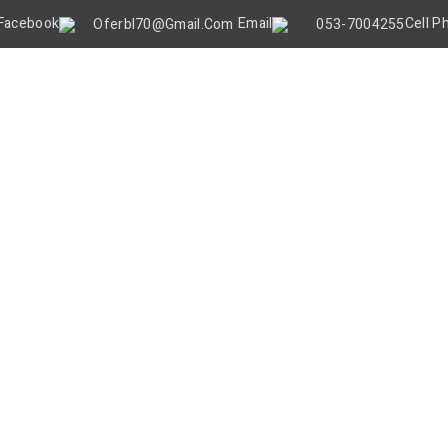
Oferbl70@gmail.Com
053-7004255