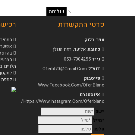
פרטי התקשרות
רכישה
עפר בלנק
המחירי
אפשרות
כתובת
אליעד, רמת הגולן
בהדפסה 
נייד
053-7004255
הצבעים
תלויים 
דוא"ל
Oferbl70@Gmail.Com
לתקנון
פייסבוק
למפת 
Www.facebook.com/ofer.blanc
אינסטגרם
Https://www.instagram.com/oferblanc/
*שם
*מייל
טלפון