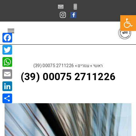
פתח סרגל נגישות
תפרי
book
itter
ראשי
»
עגורים
»
2711226 00075 (39)
sApp
2711226 00075 (39)
Email
kedIn
Share