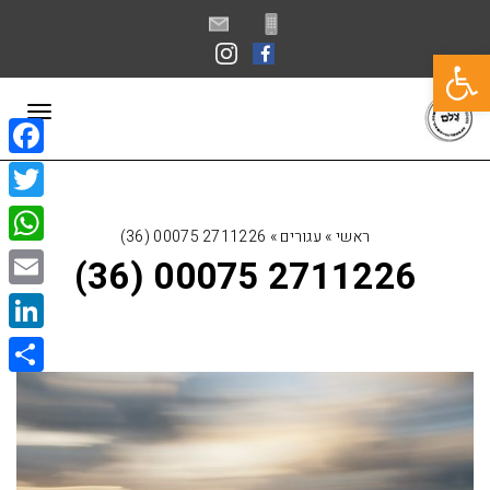
פתח סרגל נגישות
תפרי
book
itter
ראשי
»
עגורים
»
2711226 00075 (36)
sApp
2711226 00075 (36)
Email
kedIn
Share