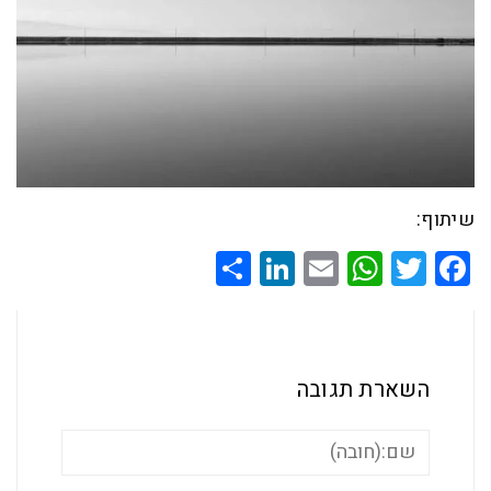
שיתוף:
Share
LinkedIn
WhatsApp
Email
Twitter
Facebook
השארת תגובה