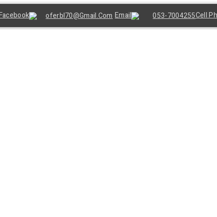
Oferbl70@gmail.Com
053-7004255