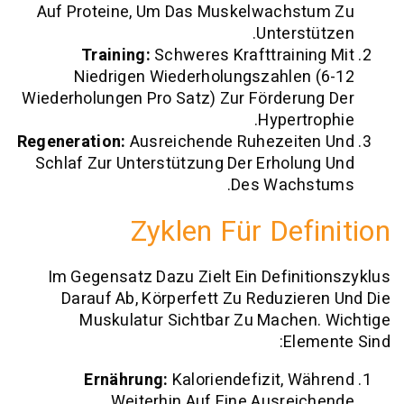
Auf Proteine, Um Das Muskelwachst
Unterstü
Training:
Schweres Krafttrainin
Niedrigen Wiederholungszahlen 
Wiederholungen Pro Satz) Zur Förderun
Hypertro
Regeneration:
Ausreichende Ruhezeite
Schlaf Zur Unterstützung Der Erholun
Des Wachst
Zyklen Für Defi
Im Gegensatz Dazu Zielt Ein Definit
Darauf Ab, Körperfett Zu Reduzier
Muskulatur Sichtbar Zu Machen.
Elem
Ernährung:
Kaloriendefizit, Wä
Weiterhin Auf Eine Ausreic