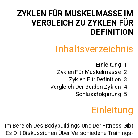
ZYKLEN FÜR MUSKELMA
VERGLEICH ZU ZYKL
DEFI
Inhaltsverze
Einle
Zyklen Für Muskel
Zyklen Für Defin
Vergleich Der Beiden Z
Schlussfolg
Einl
Im Bereich Des Bodybuildings Und Der Fi
Es Oft Diskussionen Über Verschiedene 