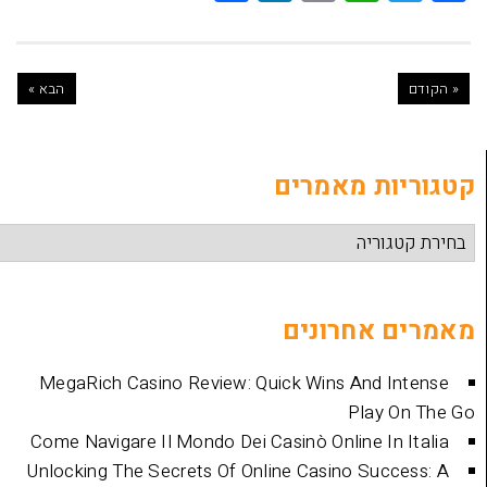
הבא »
ת מאמרים
אחרונים
MegaRich Casino Review: Quick Wins And
Play
Come Navigare Il Mondo Dei Casinò Online I
Unlocking The Secrets Of Online Casino Su