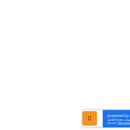
גלילה
לראש
העמוד