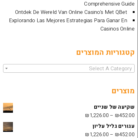
Comprehen
Ontdek De Wereld Van Online Casino's 
Explorando Las Mejores Estrategias Para 
Cas
ת המוצרים
Select 
שניים
₪
1,226.00
 עליון
₪
1,226.00