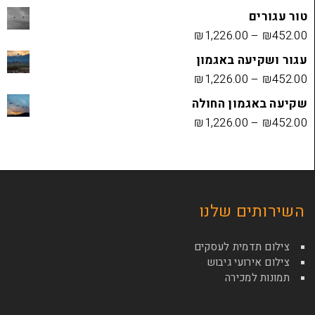
₪
1,226.00
ה באגמון
₪
1,226.00
ון החולה
₪
1,226.00
ם שלנו
מית לעסקים
ועי גיבוש
כירה