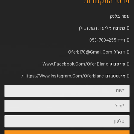
קשרות
עד, רמת הגולן
053-70
Oferbl70@Gmail.
Www.facebook.com/ofer.blan
Https://www.instagram.com/oferblanc/