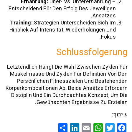
Ernährung:
Über- Vs. Unterernähr
Entscheidend Für Den Erfolg Des Jewei
Ansa
Training:
Strategien Unterscheiden Si
Hinblick Auf Intensität, Wiederholunge
F
Schlussfol
Letztendlich Hängt Die Wahl Zwischen 
Muskelmasse Und Zyklen Für Definitio
Persönlichen Fitnesszielen Und Be
Körperkompositionen Ab. Beide Ansätze 
Disziplin Und Ein Durchdachtes Konze
Gewünschten Ergebnisse Zu 
Share
LinkedIn
WhatsApp
Email
Twitte
Faceb