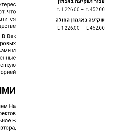
עגור ושקיעה באגמון
нтерес
₪
1,226.00
–
₪
452.00
т, Что
атится
שקיעה באגמון החולה
естве.
₪
1,226.00
–
₪
452.00
 В Век
фровых
вами И
венные
репкую
орией.
ЫМИ
лем На
оектов
ьное В
втора,