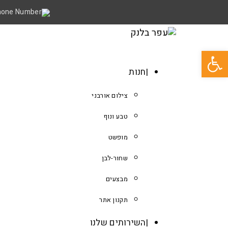
פתח סרגל נגישות
חנות
צילום אורבני
טבע ונוף
מופשט
שחור-לבן
מבצעים
תקנון אתר
השירותים שלנו