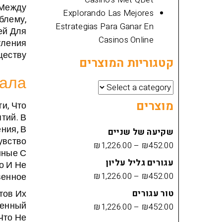
 Между
Explorando Las Mejores
блему,
Estrategias Para Ganar En
ей Для
Casinos Online
тления
еству.
קטגוריות המוצרים
иала
מוצרים
и, Что
тий. В
ния, В
שקיעה של שניים
увство
₪
1,226.00
–
₪
452.00
нные С
עגורים גליל עליון
о И Не
₪
1,226.00
–
₪
452.00
енное.
טור עגורים
тов Их
денный
₪
1,226.00
–
₪
452.00
Что Не