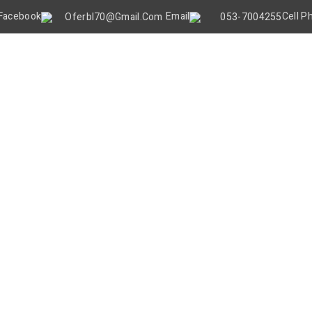
Oferbl70@gmail.Com
053-7004255