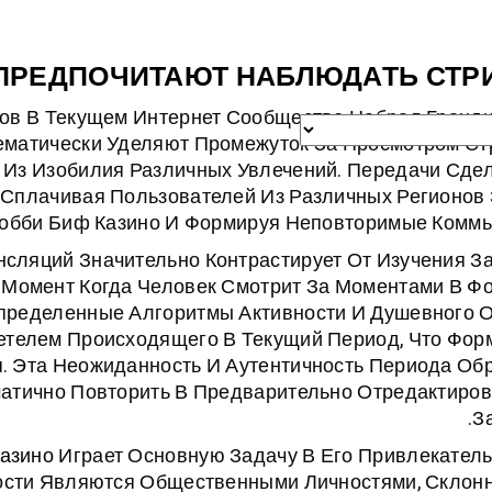
 ПРЕДПОЧИТАЮТ НАБЛЮДАТЬ СТ
ов В Текущем Интернет Сообществе Набрал Гранд
ематически Уделяют Промежуток За Просмотром Ст
 Из Изобилия Различных Увлечений. Передачи Сде
 Сплачивая Пользователей Из Различных Регионов
обби Биф Казино И Формируя Неповторимые Коммь
сляций Значительно Контрастирует От Изучения З
 Момент Когда Человек Смотрит За Моментами В Ф
пределенные Алгоритмы Активности И Душевного О
етелем Происходящего В Текущий Период, Что Фор
. Эта Неожиданность И Аутентичность Периода Об
атично Повторить В Предварительно Отредактиро
З
азино
Играет Основную Задачу В Его Привлекатель
ости Являются Общественными Личностями, Склон