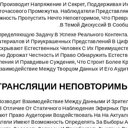
 Производит Напряжение И Секрет, Поддерживая И
гочасового Промежутка. Наблюдатели Представляю
жность Пропустить Нечто Неповторимое, Что Превр
В Темой Дискуссий В Сообщ
ределяющую Задачу В Успехе Реального Контента.
атериалов И Приукрашенных Представлений В Ци
скрывают Естественных Человек С Их Преимущест
но Дорожат Честность И Право Обнаружить Естест
ления И Правдивые Суждения, Что Строит Более К
заимодействие Между Творцом Данных И Его Аудит
 ТРАНСЛЯЦИИ НЕПОВТОРИМ
Возводит Взаимодействие Между Данными И Зрите
В Отличие От Статичного Наблюдения Эфирных Пр
ют Право Аудитории Воздействовать На На Актуал
тели Имеют Возможность Определять За Выборы А