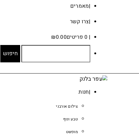
מאמרים
צרו קשר
0 פריטים
0.00
₪
חנות
צילום אורבני
טבע ונוף
מופשט