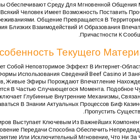
римы Обеспечивают Среду Для Мгновенной Общения
 Всякий Человек Имеет Возможность Поставить Про
реживаниями. Общение Превращается В Территори
ия Близких Взаимодействий И Образования Впеча
Причастности К Сообщ
собенность Текущего Матер
т Собой Неповторимое Эффект В Интернет-Област
ормы Использования Сведений Beef Casino И Заня
ов, Живые Эфиры Порождают Впечатление Нахожде
тся В Частью Случающегося Момента. Подобное Ч
ключает Глубинные Внутренние Механизмы, Связа
ваться В Знании Актуальных Процессов Биф Казин
Пропустить Существ
иров Выступает Ключевым Из Важнейших Компонен
новение Передачи Способна Обеспечить Непредви
риятие Или Исключительный Мгновение, Что Ни За 