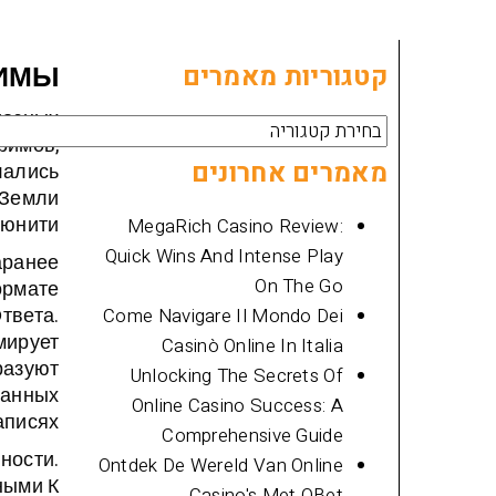
קטגוריות מאמרים
РИМЫ
иозных
קטגוריות
римов,
מאמרים
מאמרים אחרונים
лались
 Земли
юнити.
MegaRich Casino Review:
Quick Wins And Intense Play
аранее
On The Go
ормате
твета.
Come Navigare Il Mondo Dei
мирует
Casinò Online In Italia
разуют
Unlocking The Secrets Of
ванных
Online Casino Success: A
аписях.
Comprehensive Guide
ности.
Ontdek De Wereld Van Online
ными К
Casino's Met QBet