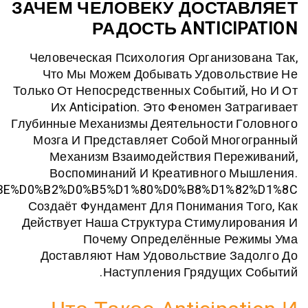
0%BA%D0%BE%D0%B5_%D0%97%D0%B0%D1%87%D0%B