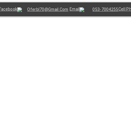
Oferbl70@gmail.Com
053-7004255