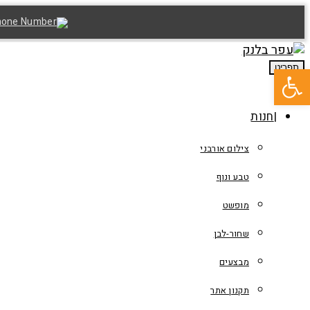
פתח סרגל נגישות
תפריט
חנות
צילום אורבני
טבע ונוף
מופשט
שחור-לבן
מבצעים
תקנון אתר