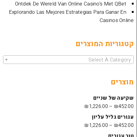
Ontdek De Wereld Van Online Casino's 
Explorando Las Mejores Estrategias Para 
Cas
ת המוצרים
Select 
שניים
₪
1,226.00
 עליון
₪
1,226.00