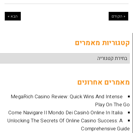
הבא »
ת מאמרים
אחרונים
MegaRich Casino Review: Quick Wins And
Play
Come Navigare Il Mondo Dei Casinò Online I
Unlocking The Secrets Of Online Casino Su
Comprehen