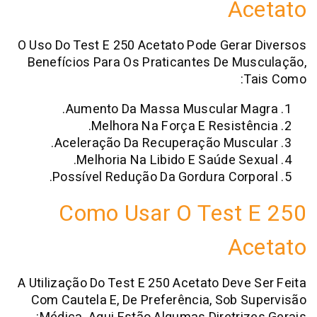
Ac
O Uso Do Test E 250 Acetato Pode Gera
Benefícios Para Os Praticantes De M
T
Aumento Da Massa Muscular M
Melhora Na Força E Resistê
Aceleração Da Recuperação Musc
Melhoria Na Libido E Saúde Se
Possível Redução Da Gordura Corp
Como Usar O Test 
Ac
A Utilização Do Test E 250 Acetato Deve
Com Cautela E, De Preferência, Sob 