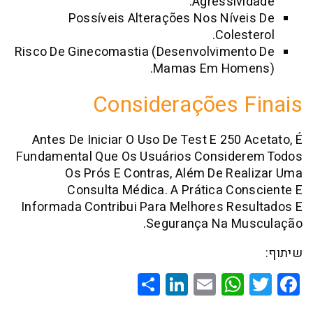
Agressivi
Possíveis Alterações Nos Níve
Coles
Risco De Ginecomastia (desenvolvimen
Mamas Em Home
Considerações 
Antes De Iniciar O Uso De Test E 250 
Fundamental Que Os Usuários Conside
Os Prós E Contras, Além De Re
Consulta Médica. A Prática Co
Informada Contribui Para Melhores Re
Segurança Na Mu
Share
LinkedIn
WhatsApp
Email
Twitte
Faceb