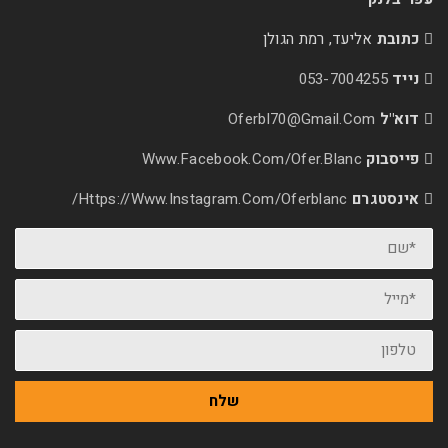
עד, רמת הגולן
053-70
Oferbl70@Gmail.
Www.facebook.com/ofer.blan
Https://www.instagram.com/oferblanc/
שלח