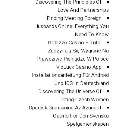
Discovering The Principles Of
Love And Partnerships
Finding Meeting Foreign
Husbands Online: Everything You
Need To Know
Golazzo Casino – Tutaj
Zaczynają Się Wygrane Na
Prawdziwe Pieniądze W Polsce
VipLuck Casino App
Installationsanleitung Für Android
Und IOS In Deutschland
Discovering The Universe Of
Dating Czech Women
Opartisk Granskning Av Azurslot
Casino För Den Svenska
Spelgemenskapen