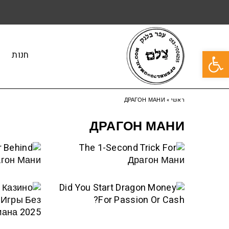
פתח סרגל נגישות
חנות
ראשי
»
ДРАГОН МАНИ
ДРАГОН МАНИ
EN
THE 1-
R
SECOND
D
TRICK FOR
Е
DID YOU
Н
ДРАГОН