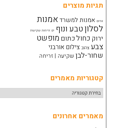
תגיות מוצרים
אמנות
אמנות למשרד
אדום
לסלון
טבע ונוף
ים זריחות שקיעות
מופשט
כחול
ירוק
כתום
צבע
צילום אורבני
צהוב
שחור-לבן
שקיעה | זריחה
קטגוריות מאמרים
קטגוריות
מאמרים
מאמרים אחרונים