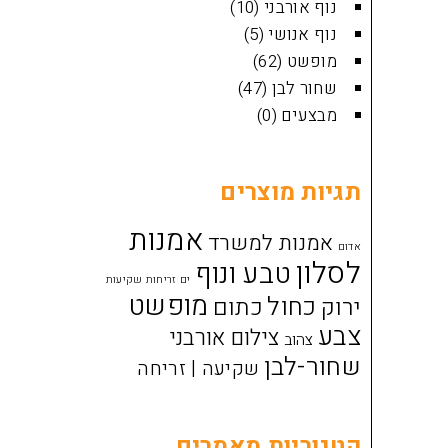
נוף אורבני
(10)
נוף אנושי
(5)
מופשט
(62)
שחור לבן
(47)
מבצעים
(0)
תגיות מוצרים
אמנות
אמנות למשרד
אדום
לסלון
טבע ונוף
ים זריחות שקיעות
מופשט
כחול
ירוק
כתום
צבע
צילום אורבני
צהוב
שחור-לבן
שקיעה | זריחה
קטגוריות מאמרים