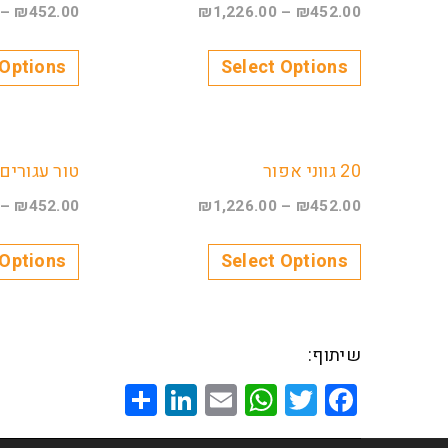
–
₪
452.00
₪
1,226.00
–
₪
452.00
 Options
Select Options
20 גווני אפור
טור עגורים
–
₪
452.00
₪
1,226.00
–
₪
452.00
 Options
Select Options
שיתוף:
Share
LinkedIn
WhatsApp
Email
Twitter
Facebook