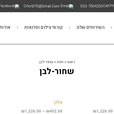
Oferbl70@gmail.Com
053-7004255
השירותים שלנו
קורסי צילום וסדנאות
אודות
ראשי
»
חנות
»
שחור-לבן
שחור-לבן
אלון
₪
1,226.00
–
₪
452.00
₪
1,226.00