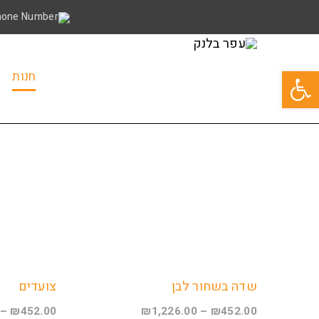
פתח סרגל נגישות
חנות
שדה בשחור לבן
צועדים
–
₪
452.00
₪
1,226.00
–
₪
452.00