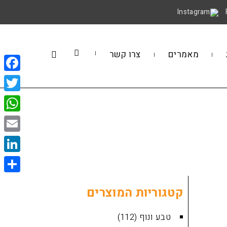
מאמרים
צרו קשר
book
itter
sApp
Email
kedIn
Share
קטגוריות המוצרים
טבע ונוף
(112)