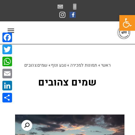
פתח סרגל נגישות
תפרי
book
itter
ראשי
»
תמונות למכירה
»
טבע ונוף
»
שמים צהובים
sApp
שמים צהובים
Email
kedIn
Share