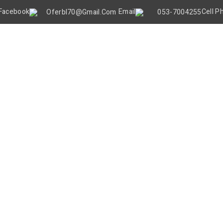
Oferbl70@gmail.Com
053-7004255