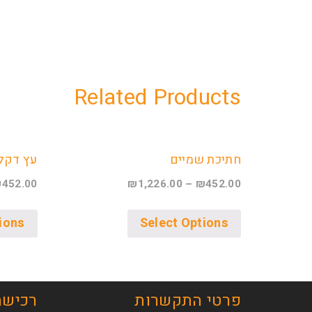
Related Products
חתיכת שמיים
עץ דקל
₪
452.00
₪
1,226.00
–
₪
452.00
ions
Select Options
פרטי התקשרות
רכישה