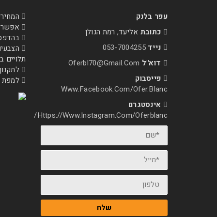
עפר בלנק
המחירי
אפשרות
כתובת
אליעד, רמת הגולן
בהדפסה 
נייד
053-7004255
הצבעים
תלויים 
דוא"ל
Oferbl70@Gmail.Com
לתקנון
פייסבוק
למפת 
Www.facebook.com/ofer.blanc
אינסטגרם
Https://www.instagram.com/oferblanc/
*שם
*מייל
טלפון
שלח