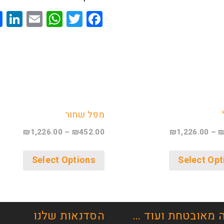
n
atsApp
mail
Twitter
Facebook
מפל שחור
₪
1,226.00
–
₪
452.00
₪
1,226.00
–
Select Options
Select Opt
 מאובטחת ועוד …
הסדנאות שלנו