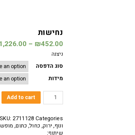
נחישות
1,226.00
–
₪
452.00
ניצנה
סוג הדפסה
מידות
נחישות
Add to cart
Quantity
SKU:
2711128
Categories:
ונוף
,
ירוק
,
כחול
,
כתום
,
מופש
שיתוף: