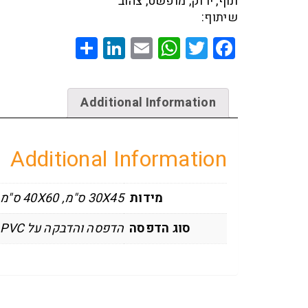
ונוף
,
ירוק
,
מופשט
,
צהוב
שיתוף:
Share
LinkedIn
WhatsApp
Email
Twitter
Facebook
Additional Information
Additional Information
מידות
30X45 ס"מ
,
40X60 ס"מ
סוג הדפסה
הדפסה והדבקה על PVC עם מסגרת אחורית לתלייה