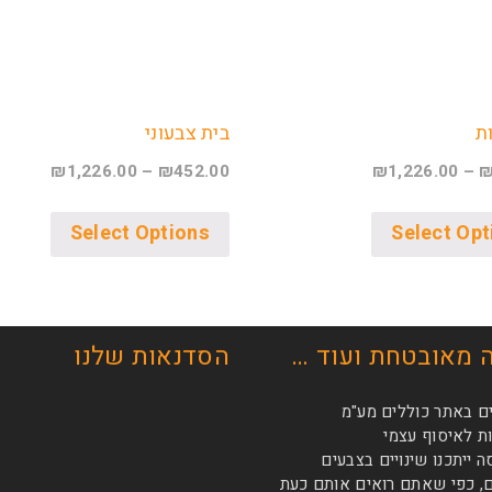
ת
בית צבעוני
₪
1,226.00
–
₪
452.00
₪
1,226.00
–
Select Options
Select Opt
 מאובטחת ועוד …
הסדנאות שלנו
ם באתר כוללים מע"מ
 לאיסוף עצמי
ייתכנו שינויים בצבעים
, כפי שאתם רואים אותם כעת