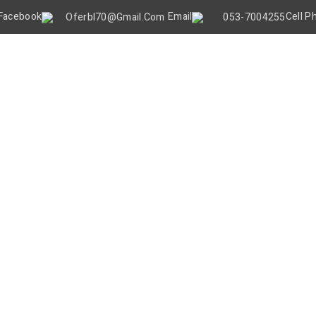
Oferbl70@gmail.Com
053-7004255