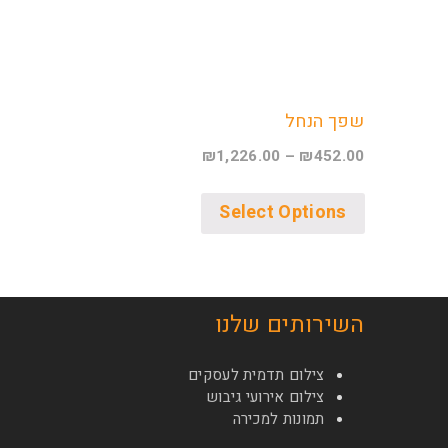
שפך הנחל
₪
1,226.00
–
₪
452.00
Select Options
השירותים שלנו
צילום תדמית לעסקים
צילום אירועי גיבוש
תמונות למכירה