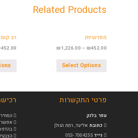
Related Products
מפרשיות
רב קומו
₪
452.00
₪
1,226.00
–
₪
452.00
ions
Select Options
פרטי התקשרות
רכישה
עפר בלנק
המחירי
אפשרות
כתובת
אליעד, רמת הגולן
בהדפסה 
נייד
053-7004255
הצבעים