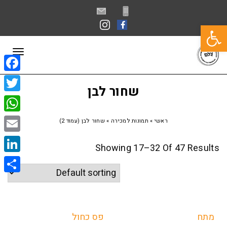
פתח סרגל נגישות
תפרי
book
שחור לבן
itter
sApp
ראשי
»
תמונות למכירה
»
שחור לבן (עמוד 2)
Email
Showing 17–32 Of 47 Results
kedIn
Share
מתח
פס כחול