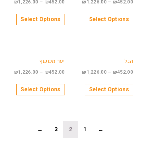
₪
1,226.00
–
₪
452.00
₪
1,226.00
–
₪
452.00
Select Options
Select Options
הגל
יער מכושף
₪
1,226.00
–
₪
452.00
₪
1,226.00
–
₪
452.00
Select Options
Select Options
→
3
2
1
←