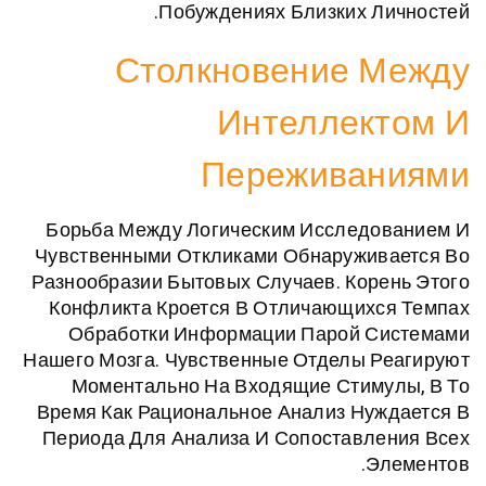
Побуждениях Близких Л
Столкновение 
Интеллек
Пережива
Борьба Между Логическим Исследо
Чувственными Откликами Обнаружив
Разнообразии Бытовых Случаев. Кор
Конфликта Кроется В Отличающихс
Обработки Информации Парой С
Нашего Мозга. Чувственные Отделы 
Моментально На Входящие Стиму
Время Как Рациональное Анализ Ну
Периода Для Анализа И Сопоставл
Э