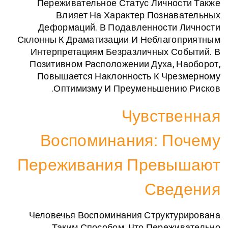
Переживательное Статус Лично
Влияет На Характер Позна
Деформаций. В Подавленности 
Склонны К Драматизации И Неблаго
Интерпретациям Безразличных С
Позитивном Расположении Духа, 
Повышается Наклонность К Чре
Оптимизму И Преуменьшению
Чувств
Воспоминания: П
Переживания Прев
Све
Человечья Воспоминания Структу
Таким Способом, Что Переж