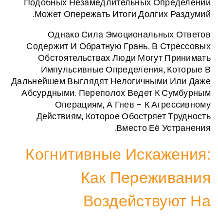
Подобных Незамедлительных Опр
Может Опережать Итоги Долгих 
Однако Сила Эмоциональных
Содержит И Обратную Грань. В С
Обстоятельствах Люди Могут 
Импульсивные Определения, К
Дальнейшем Выглядят Нелогичными 
Абсурдными. Переполох Ведет К С
Операциям, А Гнев – К Агр
Действиям, Которое Обостряет 
Вместо Её Ус
Когнитивные Искаж
Как Пережи
Воздейству