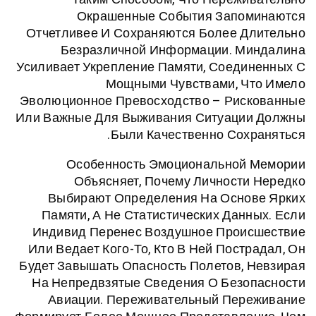
Окрашенные События Запо
Отчетливее И Сохраняются Более Д
Безразличной Информации. М
Усиливает Укрепление Памяти, Соед
Мощными Чувствами, Ч
Эволюционное Превосходство – Рис
Или Важные Для Выживания Ситуаци
Были Качественно Сох
Особенность Эмоциональной
Объясняет, Почему Личност
Выбирают Определения На Осно
Памяти, А Не Статистических Дан
Индивид Перенес Воздушное Прои
Или Ведает Кого-То, Кто В Ней Пост
Будет Завышать Опасность Полетов,
На Непредвзятые Сведения О Безо
Авиации. Переживательный Пер