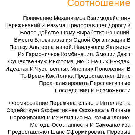
Соотно
Понимание Механизмов Взаимо
Переживаний И Разума Предоставляет
Более Действенному Выработке 
Вместо Блокирования Одной Орган
Пользу Альтернативной, Наилучшим
Их Гармоничное Комбинация. Эм
Существенную Информацию О Наших
Идеалах И Чувственных Мнениях Пол
То Время Как Логика Предостав
Проанализировать Персп
Последствия И Воз
Формирование Переживательного Ин
Содействует Эффективнее Осознават
Переживания И Их Влияние На Разм
Методы Осознанности И Сам
Предоставляют Шанс Сформировать