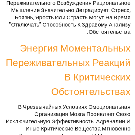
Переживательного Возбуждения Раци
Мышление Значительно Деградирует
Боязнь, Ярость Или Страсть Могут
"отключать" Способность К Здравом
Обстоя
Энергия Момента
Переживательных Ре
В Критич
Обстоятель
В Чрезвычайных Условиях Эмоци
Организация Мозга Проявл
Исключительную Эффективность. Адр
Иные Критические Вещества М