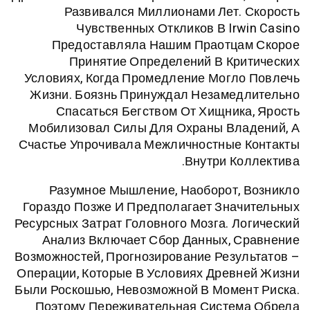
Развивался Миллионами Лет.
Чувственных Откликов В Irw
Предоставляла Нашим Праотца
Принятие Определений В Кр
Условиях, Когда Промедление Могл
Жизни. Боязнь Принуждал Незамед
Спасаться Бегством От Хищник
Мобилизовал Силы Для Охраны Вла
Счастье Упрочивала Межличностные 
Внутри Ко
Разумное Мышление, Наоборот,
Гораздо Позже И Предполагает Зна
Ресурсных Затрат Головного Мозга. Л
Анализ Включает Сбор Данных, 
Возможностей, Прогнозирование Резу
Операции, Которые В Условиях Древ
Были Роскошью, Невозможной В Моме
Поэтому Переживательная Систем