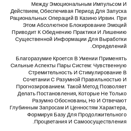
Между Эмоциональным Имп
Действием, Обеспечивая Период Дл
Рациональных Операций В Казино И
Этом Абсолютное Блокировани
Приводит К Обеднению Практики И
Существенной Информации Для В
Опр
Благоразумие Кроется В Умении 
Сильные Аспекты Пары Систем: Чув
Стремительность И Стимулир
Сочетании С Разумной Правил
Прогнозированием. Такой Метод 
Делать Постановления, Которые 
Разумно Обоснованы, Но И
Глубинным Запросам И Ценностям Х
Формируя Базу Для Продолжи
Процветания И Самоосущес