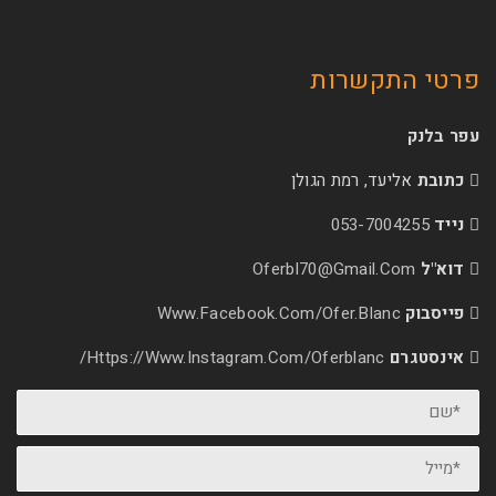
קשרות
עד, רמת הגולן
053-70
Oferbl70@Gmail.
Www.facebook.com/ofer.blan
Https://www.instagram.com/oferblanc/