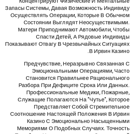
Концентрируют Физические И Ме
Запасы Системы, Давая Возможность 
Осуществлять Операции, Которые В
Состоянии Выглядят Неосущес
Матери Приподнимают Автомобил
Спасти Детей, А Рядовые
Показывают Отвагу В Чрезвычайных С
В Ирви
Предчувствие, Неразрывно Св
Эмоциональными Операциям
Становится Правильнее Рацио
Разбора При Дефиците Срока Ил
Профессиональные Медики, П
Служащие Полагаются На "чутье"
Представляет Собой Стрем
Соотношение Настоящей Положения
Казино С Эмоционально Нас
Мемориями О Подобных Случаях. 