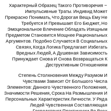
Характерный Образец Такого Проти
Импульсивные Траты. Индив
Прекрасно Понимать, Что Дорогая Ве
Требуется И Превышает Его Б
Эмоциональное Влечение Обладать
Предметом Становится Мощнее Раци
Аргументов. Подобно Случается В С
Связях, Когда Логика Предлагает
Вредных Людей, А Душевная Зав
Принуждает Снова И Снова Возвр
Деструктивным Отн
Степень Столкновения Между Р
Чувствами Зависит От Больш
Элементов: Данного Чувственного П
Значимости Решения, Срока На Размы
Персональных Характеристик Личност
Людей Чувственная Сост