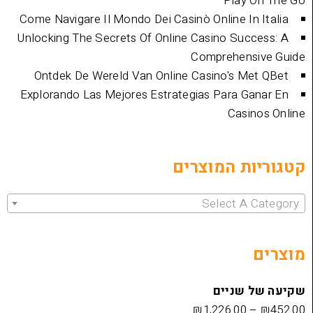
Play
Come Navigare Il Mondo Dei Casinò Online I
Unlocking The Secrets Of Online Casino Su
Comprehen
Ontdek De Wereld Van Online Casino's 
Explorando Las Mejores Estrategias Para 
Cas
ת המוצרים
Select 
שניים
₪
1,226.00