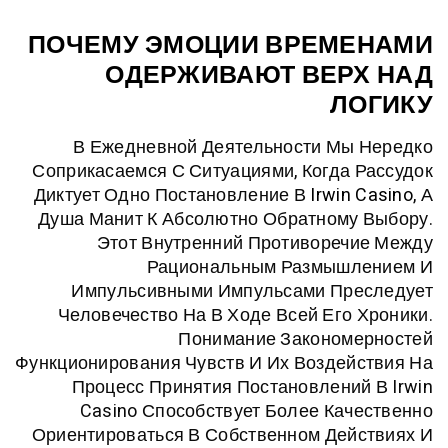
ПОЧЕМУ ЭМОЦИИ ВРЕМ
ОДЕРЖИВАЮТ ВЕР
Л
В Ежедневной Деятельности Мы
Соприкасаемся С Ситуациями, Когда
Диктует Одно Постановление В
Irwin
Душа Манит К Абсолютно Обратному
Этот Внутренний Противореч
Рациональным Размыш
Импульсивными Импульсами Пр
Человечество На В Ходе Всей Его
Понимание Законом
Функционирования Чувств И Их Возде
Процесс Принятия Постановлени
Casino Способствует Более Ка
Ориентироваться В Собственном Де