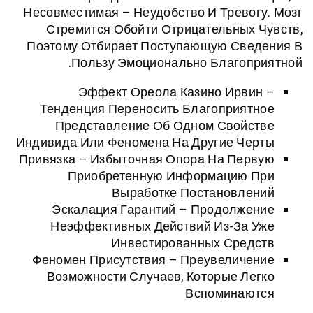
Несовместимая – Неудобство И Трев
Стремится Обойти Отрицательны
Поэтому Отбирает Поступающую Св
Пользу Эмоционально Благо
Эффект Ореола Казино Ирв
Тенденция Переносить Благоприя
Представление Об Одном Свой
Индивида Или Феномена На Другие Ч
Привязка – Избыточная Опора На Пе
Приобретенную Информацию
Выработке Постановл
Эскалация Гарантий – Продолж
Неэффективных Действий Из-За
Инвестированных Сре
Феномен Присутствия – Преувелич
Возможности Случаев, Которые 
Вспомина