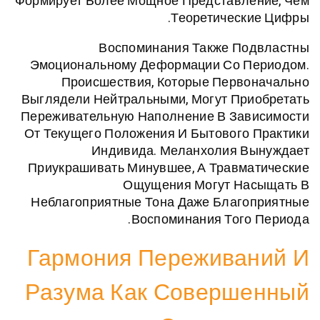
Формирует Более Мощное Представле
Теоретическ
Воспоминания Также По
Эмоциональному Деформации Со П
Происшествия, Которые Перво
Выглядели Нейтральными, Могут Пр
Переживательную Наполнение В Зав
От Текущего Положения И Бытового
Индивида. Меланхолия В
Приукрашивать Минувшее, А Травм
Ощущения Могут На
Неблагоприятные Тона Даже Благо
Воспоминания Того
Гармония Пережива
Разума Как Соверш