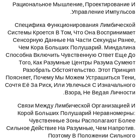
Рациональное Мышление, Проектир
Управление И
Специфика Функционирования Лим
Системы Кроется В Том, Что Она Вос
Сенсорную Данные На Части Секун
Чем Кора Больших Полушарий. М
Способна Включить Чувственную Отв
Того, Как Разумные Центры Разу
Разобрать Обстоятельство. Это
Поясняет, Почему Мы Можем Устрашит
Сочтя Её За Риск, Или Увлечься С Изн
Взора, Не Ведая 
Связи Между Лимбической Органи
Корой Больших Полушарий Нерав
Чувственные Зоны Располага
Сильное Действие На Разумные, Чем 
Поэтому В Положении 