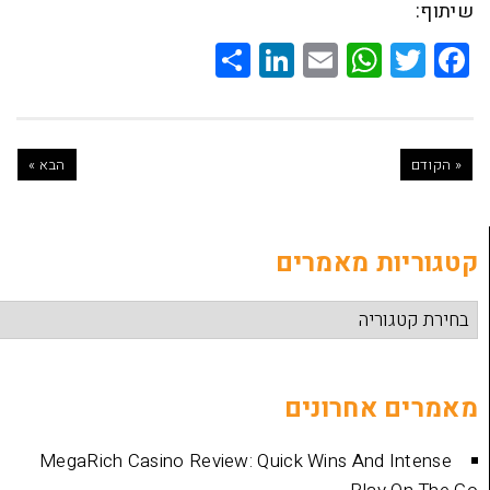
Share
LinkedIn
WhatsApp
Email
Twitte
Faceb
הבא »
ת מאמרים
אחרונים
MegaRich Casino Review: Quick Wins And