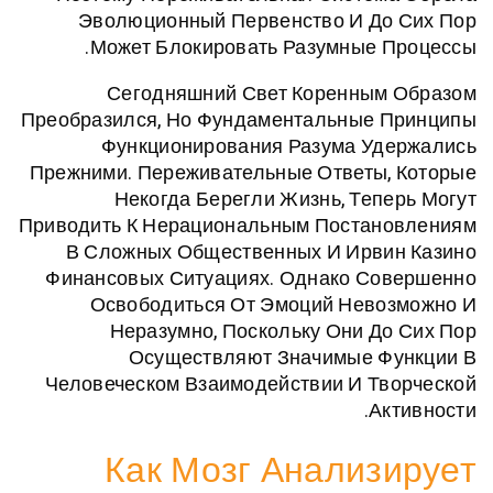
Эволюционный Первенство И До
Может Блокировать Разумные 
Сегодняшний Свет Коренным
Преобразился, Но Фундаментальные 
Функционирования Разума Уд
Прежними. Переживательные Ответы,
Некогда Берегли Жизнь, Теп
Приводить К Нерациональным Постан
В Сложных Общественных И Ирви
Финансовых Ситуациях. Однако Со
Освободиться От Эмоций Нево
Неразумно, Поскольку Они Д
Осуществляют Значимые Ф
Человеческом Взаимодействии И Т
Ак
Как Мозг Анализ