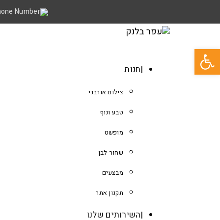
פתח סרגל נגישות
חנות
צילום אורבני
טבע ונוף
מופשט
שחור-לבן
מבצעים
תקנון אתר
השירותים שלנו