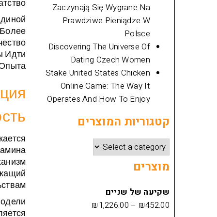
тство.
Zaczynają Się Wygrane Na
Единой
Prawdziwe Pieniądze W
 Более
Polsce
чество
Discovering The Universe Of
ы Идти
Dating Czech Women
Опыта.
Stake United States Chicken
Online Game: The Way It
кция
Operates And How To Enjoy
ость
קטגוריות המוצרים
кается
фамина
ханизм
מוצרים
ежащий
ствам.
שקיעה של שניים
Модели
₪
1,226.00
–
₪
452.00
ляется