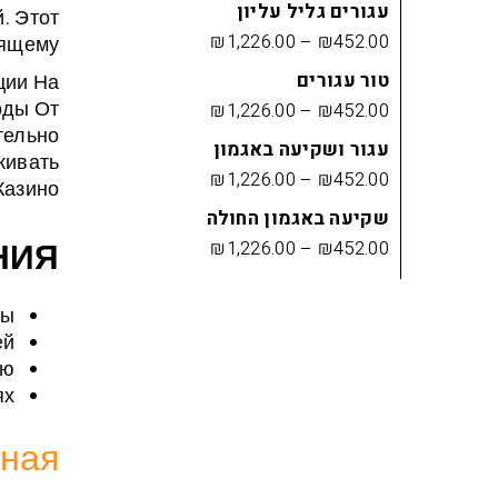
עגורים גליל עליון
. Этот
₪
1,226.00
–
₪
452.00
ящему.
טור עגורים
ции На
оды От
₪
1,226.00
–
₪
452.00
тельно
עגור ושקיעה באגמון
живать
₪
1,226.00
–
₪
452.00
азино.
שקיעה באגמון החולה
НИЯ
₪
1,226.00
–
₪
452.00
ры
ей
ию
ях
ная