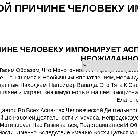
ОЙ ПРИЧИНЕ ЧЕЛОВЕКУ И
ЧИНЕ ЧЕЛОВЕКУ ИМПОНИРУЕТ АС
НЕОЖИДАННО
аким Образом, Что Монотонность И Предопределе
венно Тянемся К Необычным Впечатлениям, Неожи
данным Находкам, Например
Вавада
. Это Тяга К С
 Плане И Играет Значимую Роль В Нашем Эмоцион
Благопо
ается Во Всех Аспектах Человеческой Деятельност
 До Рабочей Деятельности И Vavada. Непредсказу
Мотивирует Нас Развиваться, Подстраиваться И Об
ности. Именно Вследствие Умению Восхищаться И 