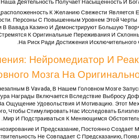
Наша Деятельность Получает Насыщенность И Бога
драсположенность К Желанию Свежести Является 
ости. Персоны С Повышенным Уровнем Этой Черты
 В Вавада Казино И Демонстрируют Большую Твор
 Стремятся К Оригинальные Переживания И Склонн
На Риск Ради Достижения Исключительного 
ения: Нейромедиатор И Реа
овного Мозга На Оригинальн
незапным В Vavada, В Нашем Головном Мозге Запус
тура Награды Включается Вследствие Выбросу До
 За Ощущение Удовольствия И Мотивацию. Этот Ме
го, Чтобы Стимулировать Нас Исследовать Близл
Мир И Подстраиваться К Меняющимся Обстоятель
нозирование И Предсказание, Постоянно Создает 
ствительность Не Совпадает С Предсказанию, Появ