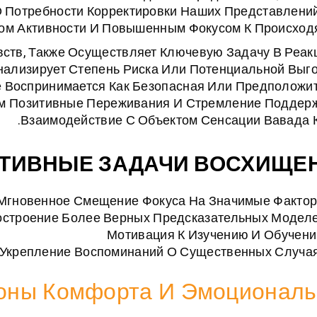
О Потребности Корректировки Наших Представлений
ом Активности И Повышенным Фокусом К Происход
вств, Также Осуществляет Ключевую Задачу В Реак
нализирует Степень Риска Или Потенциальной Выг
е Воспринимается Как Безопасная Или Предположи
м Позитивные Переживания И Стремление Поддер
Взаимодействие С Объектом Сенсации Вавада К
ТИВНЫЕ ЗАДАЧИ ВОСХИЩЕ
Мгновенное Смещение Фокуса На Значимые Факто
остроение Более Верных Предсказательных Модел
Мотивация К Изучению И Обучен
Укрепление Воспоминаний О Существенных Случа
Зоны Комфорта И Эмоциональ