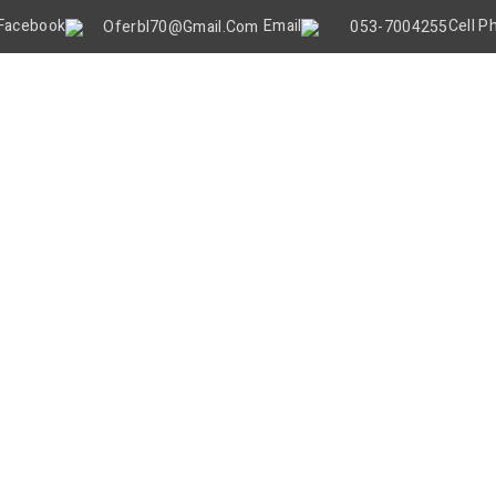
Oferbl70@gmail.Com
053-7004255