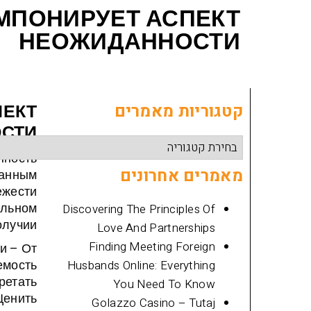
МПОНИРУЕТ АСПЕКТ
НЕОЖИДАННОСТИ
קטגוריות מאמרים
ПЕКТ
СТИ
קטגוריות
нность
מאמרים
מאמרים אחרונים
данным
вежести
альном
Discovering The Principles Of
лучии.
Love And Partnerships
Finding Meeting Foreign
и – От
емость
Husbands Online: Everything
ретать
You Need To Know
Ценить
Golazzo Casino – Tutaj