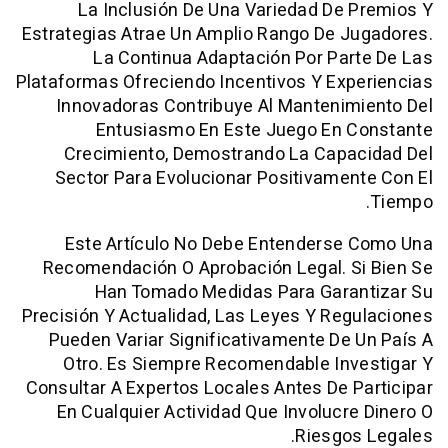
La Inclusión De Una Variedad De
Estrategias Atrae Un Amplio Rango De 
La Continua Adaptación Por Pa
Plataformas Ofreciendo Incentivos Y Ex
Innovadoras Contribuye Al Manteni
Entusiasmo En Este Juego En 
Crecimiento, Demostrando La Capa
Sector Para Evolucionar Positivame
Este Artículo No Debe Entenderse
Recomendación O Aprobación Legal. S
Han Tomado Medidas Para Gara
Precisión Y Actualidad, Las Leyes Y Re
Pueden Variar Significativamente De
Otro. Es Siempre Recomendable Inv
Consultar A Expertos Locales Antes De 
En Cualquier Actividad Que Involucr
Riesgo