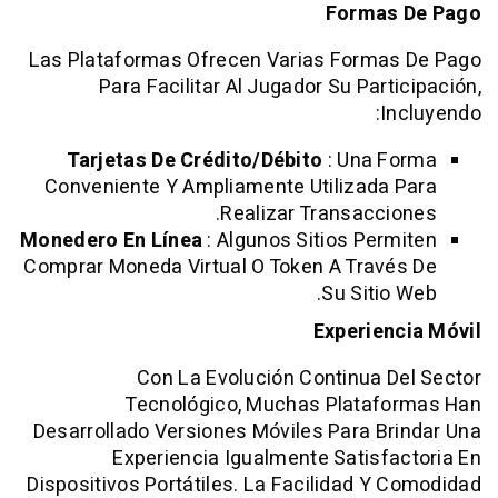
Formas
Las Plataformas Ofrecen Varias Forma
Para Facilitar Al Jugador Su Part
I
Tarjetas De Crédito/Débito
: Una 
Conveniente Y Ampliamente Utilizada
Realizar Transacci
Monedero En Línea
: Algunos Sitios Per
Comprar Moneda Virtual O Token A Trav
Su Sitio
Experien
Con La Evolución Continua 
Tecnológico, Muchas Plataf
Desarrollado Versiones Móviles Para B
Experiencia Igualmente Satisf
Dispositivos Portátiles. La Facilidad Y