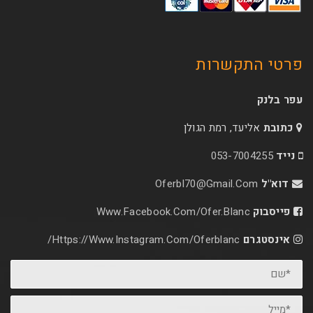
קשרות
עד, רמת הגולן
053-70
Oferbl70@Gmail.C
Www.facebook.com/ofer.blan
Https://www.instagram.com/oferblanc/