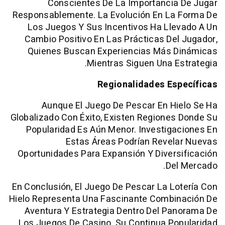
Conscientes De La Importancia
Responsablemente. La Evolución En La
Los Juegos Y Sus Incentivos Ha Lle
Cambio Positivo En Las Prácticas De
Quienes Buscan Experiencias Más 
Mientras Siguen Una E
Regionalidades Es
Aunque El Juego De Pescar En H
Globalizado Con Éxito, Existen Regione
Popularidad Es Aún Menor. Investig
Estas Áreas Podrían Revel
Oportunidades Para Expansión Y Diver
De
En Conclusión, El Juego De Pescar La L
Hielo Representa Una Fascinante Combi
Aventura Y Estrategia Dentro Del P
Los Juegos De Casino. Su Continua Po