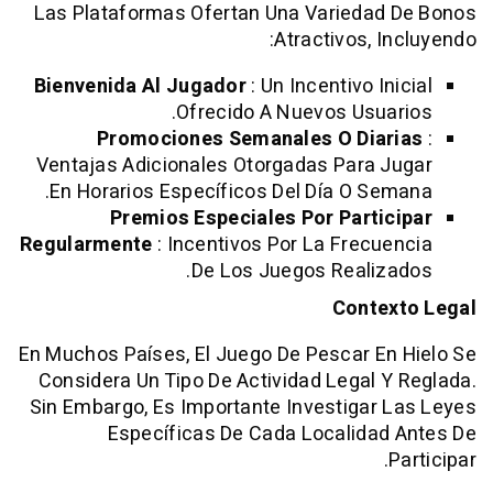
Las Plataformas Ofertan Una Variedad
Atractivos, I
Bienvenida Al Jugador
: Un Incentivo I
Ofrecido A Nuevos Usua
Promociones Semanales O Dia
Ventajas Adicionales Otorgadas Para 
En Horarios Específicos Del Día O Se
Premios Especiales Por Parti
Regularmente
: Incentivos Por La Frecu
De Los Juegos Realiz
Conte
En Muchos Países, El Juego De Pescar E
Considera Un Tipo De Actividad Legal 
Sin Embargo, Es Importante Investigar
Específicas De Cada Localidad