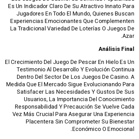
Es Un Indicador Claro De Su Atractivo I
Jugadores En Todo El Mundo, Quien
Experiencias Emocionantes Que Com
La Tradicional Variedad De Loterías O
Anál
El Crecimiento Del Juego De Pescar En H
Testimonio Al Desarrollo Y Evolució
Dentro Del Sector De Los Juegos De
Medida Que El Mercado Sigue Evolucion
Satisfacer Las Necesidades Y Gust
Usuarios, La Importancia Del Co
Responsabilidad Y Precaución Se Vu
Vez Más Crucial Para Asegurar Una E
Placentera Sin Comprometer Su 
Económico O E