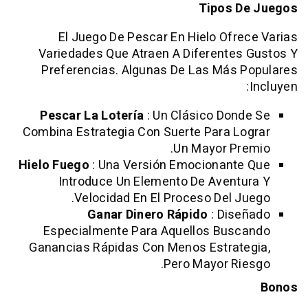
Tipos 
El Juego De Pescar En Hielo Ofr
Variedades Que Atraen A Diferente
Preferencias. Algunas De Las Más 
Pescar La Lotería
: Un Clásico Don
Combina Estrategia Con Suerte Para L
Un Mayor Pr
Hielo Fuego
: Una Versión Emocionant
Introduce Un Elemento De Avent
Velocidad En El Proceso Del J
Ganar Dinero Rápido
: Dis
Especialmente Para Aquellos Bus
Ganancias Rápidas Con Menos Estrat
Pero Mayor Ri