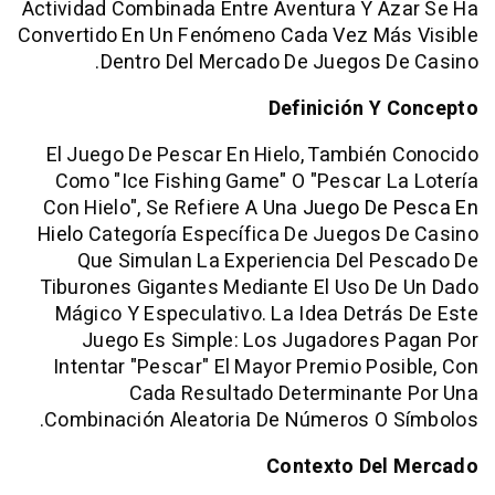
Actividad Combinada Entre Aventura Y A
Convertido En Un Fenómeno Cada Vez Má
Dentro Del Mercado De Juegos D
Definición Y
El Juego De Pescar En Hielo, Tambié
Como "ice Fishing Game" O "pescar 
Con Hielo", Se Refiere A Una
Juego De
Hielo
Categoría Específica De Juegos 
Que Simulan La Experiencia Del P
Tiburones Gigantes Mediante El Uso D
Mágico Y Especulativo. La Idea Detr
Juego Es Simple: Los Jugadores 
Intentar "pescar" El Mayor Premio Po
Cada Resultado Determinant
Combinación Aleatoria De Números O 
Contexto De