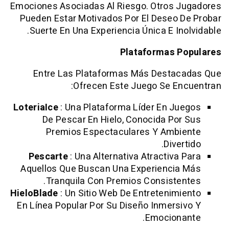
Emociones Asociadas Al Riesgo. Otros 
Pueden Estar Motivados Por El Deseo
Suerte En Una Experiencia Única E In
Plataformas 
Entre Las Plataformas Más Desta
Ofrecen Este Juego Se E
LoteriaIce
: Una Plataforma Líder En J
De Pescar En Hielo, Conocida Po
Premios Espectaculares Y Amb
Dive
Pescarte
: Una Alternativa Atractiva
Aquellos Que Buscan Una Experienci
Tranquila Con Premios Consiste
HieloBlade
: Un Sitio Web De Entretenim
En Línea Popular Por Su Diseño Inmers
Emocion