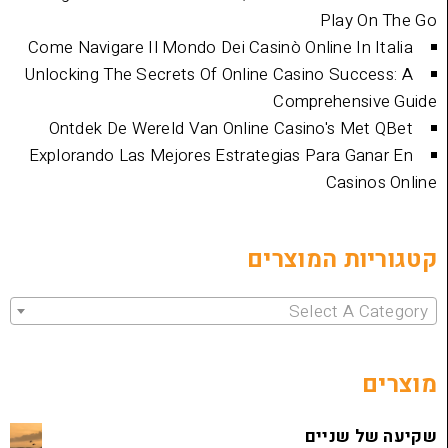
Play
Come Navigare Il Mondo Dei Casinò Online I
Unlocking The Secrets Of Online Casino Su
Comprehen
Ontdek De Wereld Van Online Casino's 
Explorando Las Mejores Estrategias Para 
Cas
ת המוצרים
Select 
שניים