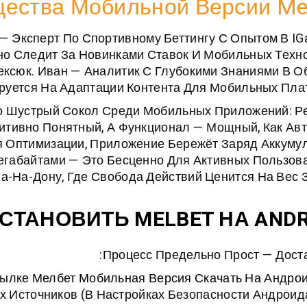
ества Мобильной Версии Me
 — Эксперт По Спортивному Беттингу С Опытом В IG
но Следит За Новинками Ставок И Мобильных Техно
ексюк
. Иван — Аналитик С Глубокими Знаниями В О
ируется На Адаптации Контента Для Мобильных Пла
но Шустрый Сокол Среди Мобильных Приложений: Р
итивно Понятный, А Функционал — Мощный, Как Ав
я Оптимизации, Приложение Бережёт Заряд Аккуму
егабайтами — Это Бесценно Для Активных Пользов
а-На-Дону, Где Свобода Действий Ценится На Вес З
УСТАНОВИТЬ MELBET НА ANDR
Процесс Предельно Прост — Доста
сылке
Мелбет Мобильная Версия Скачать На Андро
х Источников (в Настройках Безопасности Андроида