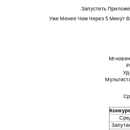
Запустить Приложе
Уже Менее Чем Через 5 Минут Вы
Мгновен
Р
Уд
Мультист
Ср
Конкур
Сре
Запута