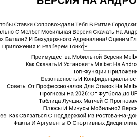
ВЕРСИЯ НА АНДРО
Чтобы Ставки Сопровождали Тебя В Ритме Городски
ально С
Мелбет Мобильная Версия Скачать На Анд
х Баталий И Безудержного Адреналина! Оценим Г
 Приложения И Разберем Тонкости Установки В 2026
Преимущества Мобильной Версии Melb
Как Скачать И Установить Melbet На Andro
Топ-Функции Приложен
Безопасность И Конфиденциальнос
Советы От Профессионалов Для Ставок На Melb
Прогнозы На 2026: От Футбола До U
Таблица Лучших Матчей С Прогноза
Плюсы И Минусы Мобильной Верс
ее: Как Связаться С Поддержкой Из Ростова-На-До
Факты И Аргументы О Спортивных Дисциплин