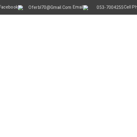
Oferbl70@gmail.Com
053-7004255