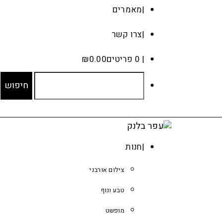
מאמרים
צרו קשר
0 פריטים
0.00
₪
חנות
צילום אורבני
טבע ונוף
מופשט