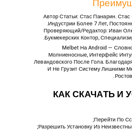
Преимущ
Автор Статьи:
Стас Панарин
. Стас
Индустрии Более 7 Лет, Постоян
Проверяющий/редактор:
Иван Ол
Букмекерских Контор, Специализ
Melbet На Android — Слов
Молниеносные, Интерфейс Инту
Левандовского После Гола. Благодар
И Не Грузит Систему Лишними М
Ростов
КАК СКАЧАТЬ И 
;
Перейти По С
Разрешить Установку Из Неизвестны