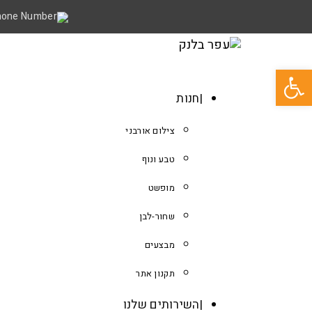
פתח סרגל נגישות
חנות
צילום אורבני
טבע ונוף
מופשט
שחור-לבן
מבצעים
תקנון אתר
השירותים שלנו