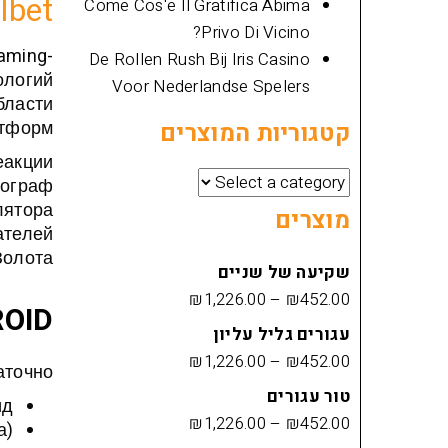
lbet
Come Cos'e Il Gratifica Abima
Privo Di Vicino?
aming-
De Rollen Rush Bij Iris Casino
логий.
Voor Nederlandse Spelers
бласти
тформ.
קטגוריות המוצרים
еакции
тограф
лятора
מוצרים
ателей
олота.
שקיעה של שניים
₪
1,226.00
–
₪
452.00
OID
עגורים גליל עליון
₪
1,226.00
–
₪
452.00
точно:
טור עגורים
ид
₪
1,226.00
–
₪
452.00
);