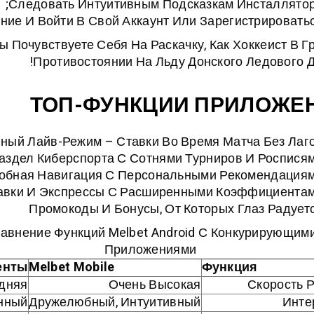
Следовать Интуитивным Подсказкам Инсталлятор
ние И Войти В Свой Аккаунт Или Зарегистрироватьс
 Почувствуете Себя На Раскачку, Как Хоккеист В Г
Противостоянии На Льду Донского Ледового Д
ТОП-ФУНКЦИИ ПРИЛОЖЕ
ный Лайв-Режим – Ставки Во Время Матча Без Лаг
аздел Киберспорта С Сотнями Турниров И Роспися
обная Навигация С Персональными Рекомендация
авки И Экспрессы С Расширенными Коэффициента
Промокоды И Бонусы, От Которых Глаз Радует
авнение Функций Melbet Android С Конкурирующим
Приложениями
енты
Melbet Mobile
Функция
дняя
Очень Высокая
Скорость 
нный
Дружелюбный, Интуитивный
Инте