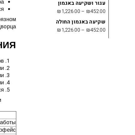
а;
עגור ושקיעה באגמון
я.
₪
1,226.00
–
₪
452.00
рязном
שקיעה באגמון החולה
ворца!
₪
1,226.00
–
₪
452.00
НИЯ
ов
ми
ми
ми
ся
и
Работы
рфейс