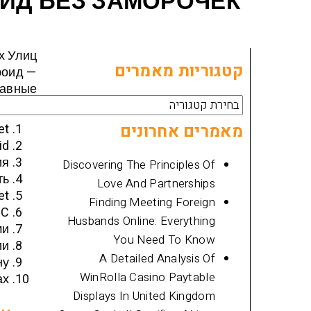
ИД БЕЗ ЗАМОРОЧЕК
х Улиц
קטגוריות מאמרים
роид
—
лавные
קטגוריות
 Году.
מאמרים
מאמרים אחרונים
et
id
ия
Discovering The Principles Of
ть
Love And Partnerships
et
Finding Meeting Foreign
FC
Husbands Online: Everything
ми
You Need To Know
ии
A Detailed Analysis Of
ну
WinRolla Casino Paytable
ах
Displays In United Kingdom