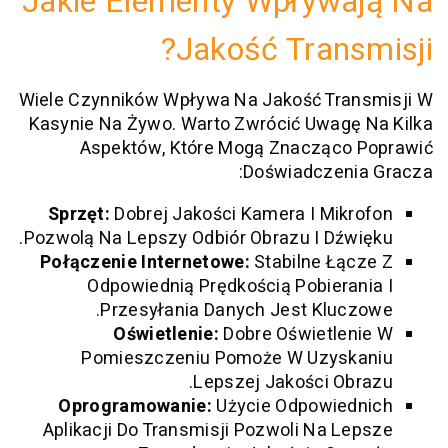
Jakie Elementy Wpływa
Jakość Trans
Wiele Czynników Wpływa Na Jakość Tra
Kasynie Na Żywo. Warto Zwrócić Uwagę
Aspektów, Które Mogą Znacząco
Doświadczeni
Sprzęt:
Dobrej Jakości Kamera I Mik
Pozwolą Na Lepszy Odbiór Obrazu I Dźw
Połączenie Internetowe:
Stabilne Łą
Odpowiednią Prędkością Pobiera
Przesyłania Danych Jest Kluc
Oświetlenie:
Dobre Oświetle
Pomieszczeniu Pomoże W Uzys
Lepszej Jakości Ob
Oprogramowanie:
Użycie Odpowie
Aplikacji Do Transmisji Pozwoli Na L