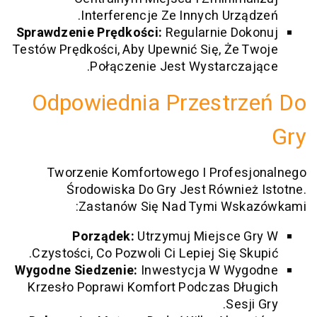
Interferencje Ze Innych Urzą
Sprawdzenie Prędkości:
Regularnie Do
Testów Prędkości, Aby Upewnić Się, Że 
Połączenie Jest Wystarcza
Odpowiednia Przestr
Tworzenie Komfortowego I Profes
Środowiska Do Gry Jest Równie
Zastanów Się Nad Tymi Wsk
Porządek:
Utrzymuj Miejsce 
Czystości, Co Pozwoli Ci Lepiej Się Sk
Wygodne Siedzenie:
Inwestycja W Wyg
Krzesło Poprawi Komfort Podczas Dł
Sesj