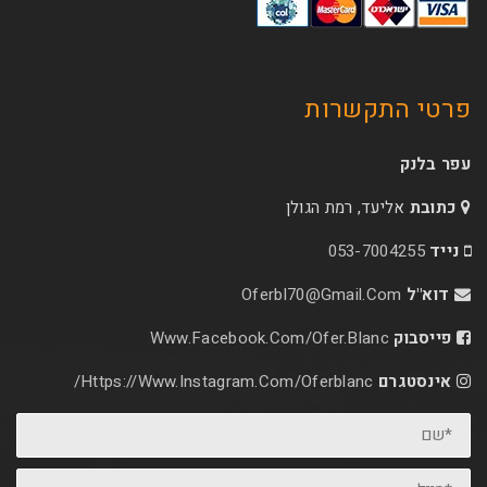
קשרות
עד, רמת הגולן
053-70
Oferbl70@Gmail.C
Www.facebook.com/ofer.blan
Https://www.instagram.com/oferblanc/