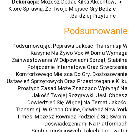
Dekoracja:
Możesz Dodać Kilka Akce
Które Sprawią, Że Twoje Miejsce Gry B
Bardziej Przyt
Podsumo
Podsumowując, Poprawa Jakości Tra
Kasynie Na Żywo Vox W Dom
Zainwestowania W Odpowiedni Sprzęt,
Połączenie Internetowe Oraz S
Komfortowego Miejsca Do Gry. Dos
Ustawień Sprzętowych Oraz Przestrzega
Prostych Zasad Może Znacząco W
Jakość Twojej Rozgrywki. Je
Dowiedzieć Się Więcej Na Tema
Transmisji W Grach Online, Odwied
Times
. Możesz Również Podzielić 
Doświadczeniami Na Pl
.
Społecznościowych, Takich 