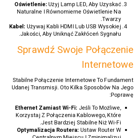
Oświetlenie:
Użyj Lamp LED, Aby Uz
Naturalne I Równomierne Oświetlen
Tw
Kabel:
Używaj Kabli HDMI Lub USB Wys
Jakości, Aby Uniknąć Zakłóceń Syg
Sprawdź Swoje Połą
Inter
Stabilne Połączenie Internetowe To 
Udanej Transmisji. Oto Kilka Sposobó
Ethernet Zamiast Wi-Fi:
Jeśli To Moż
Korzystaj Z Połączenia Kablowego, 
Jest Bardziej Stabilne Niż W
Optymalizacja Routera:
Ustaw Rout
Centralnym Miejscu I Zminima