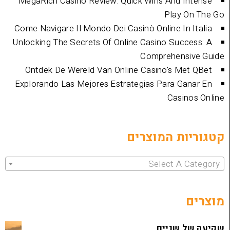
MegaRich Casino Review: Quick Wins And
Play
Come Navigare Il Mondo Dei Casinò Online I
Unlocking The Secrets Of Online Casino Su
Comprehen
Ontdek De Wereld Van Online Casino's 
Explorando Las Mejores Estrategias Para 
Cas
ת המוצרים
Select 
שניים