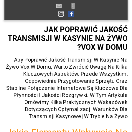
JAK POPRAWIĆ 
TRANSMISJI W KASYNIE N
VOX W
Aby Poprawić Jakość Transmisji W K
Żywo Vox W Domu, Warto Zwrócić Uwagę
Kluczowych Aspektów. Przede W
Odpowiednie Przygotowanie Spr
Stabilne Połączenie Internetowe Są Kl
Płynności I Jakości Rozgrywki. W Ty
Omówimy Kilka Praktycznych 
Dotyczących Optymalizacji War
Transmisji Kasynowej W Trybie