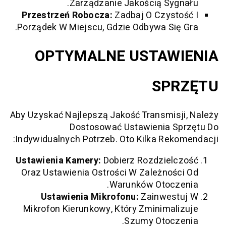
Zarządzanie Jakością Syg
Przestrzeń Robocza:
Zadbaj O Czyst
Porządek W Miejscu, Gdzie Odbywa Się
OPTYMALNE USTAW
SP
Aby Uzyskać Najlepszą Jakość Transmisj
Dostosować Ustawienia S
Indywidualnych Potrzeb. Oto Kilka Rek
Ustawienia Kamery:
Dobierz Rozdziel
Oraz Ustawienia Ostrości W Zależnoś
Warunków Otocz
Ustawienia Mikrofonu:
Zainwest
Mikrofon Kierunkowy, Który Zminimal
Szumy Otocz