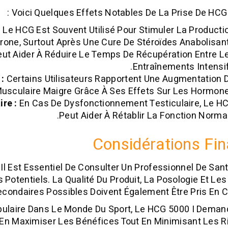
Voici Quelques Effets Notables De La Prise De HCG 5
:
Le HCG Est Souvent Utilisé Pour Stimuler La Producti
rone, Surtout Après Une Cure De Stéroïdes Anabolisant
eut Aider À Réduire Le Temps De Récupération Entre L
Entraînements Intensif
:
Certains Utilisateurs Rapportent Une Augmentation 
usculaire Maigre Grâce À Ses Effets Sur Les Hormone
re :
En Cas De Dysfonctionnement Testiculaire, Le H
Peut Aider À Rétablir La Fonction Normal
Considérations Fin
, Il Est Essentiel De Consulter Un Professionnel De San
Potentiels. La Qualité Du Produit, La Posologie Et Les
econdaires Possibles Doivent Également Être Pris En 
pulaire Dans Le Monde Du Sport, Le HCG 5000 I Dema
En Maximiser Les Bénéfices Tout En Minimisant Les R