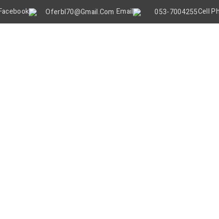
Oferbl70@gmail.Com
053-7004255