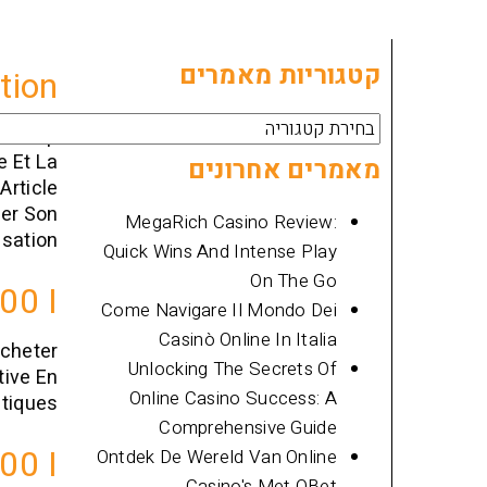
קטגוריות מאמרים
tion
קטגוריות
eaucoup
מאמרים
e Et La
מאמרים אחרונים
Article
ger Son
MegaRich Casino Review:
isation.
Quick Wins And Intense Play
On The Go
00 I
Come Navigare Il Mondo Dei
Casinò Online In Italia
acheter
Unlocking The Secrets Of
ive En
Online Casino Success: A
tiques.
Comprehensive Guide
00 I
Ontdek De Wereld Van Online
Casino's Met QBet