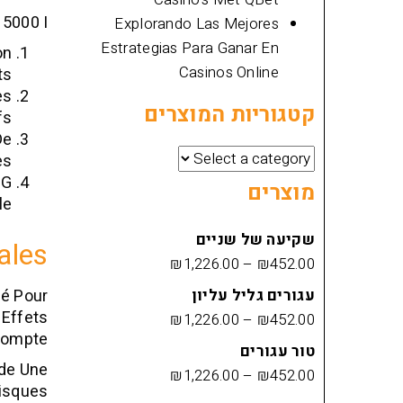
000 I :
Explorando Las Mejores
Estrategias Para Ganar En
on
Casinos Online
s.
es
קטגוריות המוצרים
s.
De
s.
CG
מוצרים
e.
שקיעה של שניים
ales
₪
1,226.00
–
₪
452.00
עגורים גליל עליון
té Pour
 Effets
₪
1,226.00
–
₪
452.00
Compte.
טור עגורים
nde Une
₪
1,226.00
–
₪
452.00
isques.