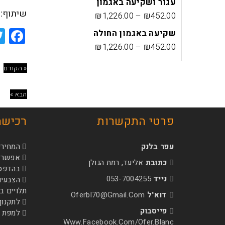
עגור ושקיעה באגמון
שיתוף:
₪
1,226.00
–
₪
452.00
ok
שקיעה באגמון החולה
₪
1,226.00
–
₪
452.00
« הקודם
הבא »
פרטי התקשרות
רכישה
עפר בלנק
המחירי
אפשרות
כתובת
אליעד, רמת הגולן
בהדפסה 
נייד
053-7004255
הצבעים
תלויים 
דוא"ל
Oferbl70@Gmail.Com
לתקנון
פייסבוק
למפת 
Www.facebook.com/ofer.blanc