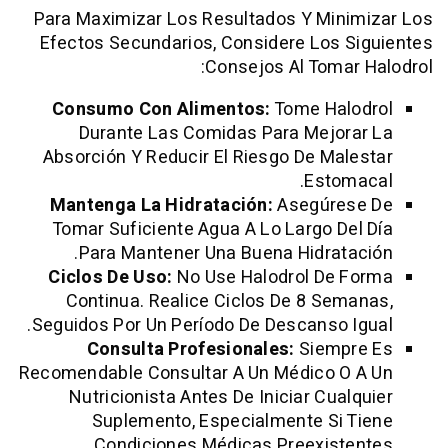
Para Maximizar Los Resultados Y Mini
Efectos Secundarios, Considere Los 
Consejos Al Tomar
Consumo Con Alimentos:
Tome Hal
Durante Las Comidas Para Mejor
Absorción Y Reducir El Riesgo De Mal
Estom
Mantenga La Hidratación:
Asegúres
Tomar Suficiente Agua A Lo Largo De
Para Mantener Una Buena Hidrata
Ciclos De Uso:
No Use Halodrol De 
Continua. Realice Ciclos De 8 Sem
Seguidos Por Un Período De Descanso I
Consulta Profesionales:
Siempr
Recomendable Consultar A Un Médico O
Nutricionista Antes De Iniciar Cual
Suplemento, Especialmente Si 
Condiciones Médicas Preexiste