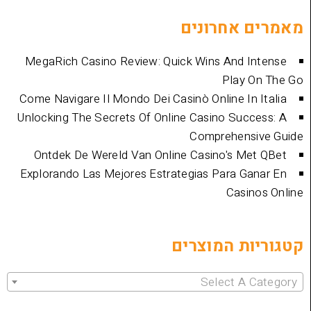
אחרונים
MegaRich Casino Review: Quick Wins And
Play
Come Navigare Il Mondo Dei Casinò Online I
Unlocking The Secrets Of Online Casino Su
Comprehen
Ontdek De Wereld Van Online Casino's 
Explorando Las Mejores Estrategias Para 
Cas
ת המוצרים
Select 