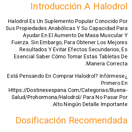
Introducción A Ha
Halodrol Es Un Suplemento Popular Con
Sus Propiedades Anabólicas Y Su Capac
Ayudar En El Aumento De Masa M
Fuerza. Sin Embargo, Para Obtener L
Resultados Y Evitar Efectos Secun
Esencial Saber Cómo Tomar Estas Ta
Manera
¿Está Pensando En Comprar Halodrol? I
P
Https://dostinexespana.com/categori
Salud/prohormona/halodrol/
Para No 
Alto Ningún Detalle I
Dosificación Recome