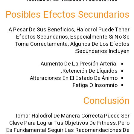
Posibles Efectos Secun
A Pesar De Sus Beneficios, Halodrol P
Efectos Secundarios, Especialmente
Toma Correctamente. Algunos De Lo
Secundarios
Aumento De La Presión Arte
Retención De Líqu
Alteraciones En El Estado De Á
Fatiga O Inso
Conc
Tomar Halodrol De Manera Correcta 
Clave Para Lograr Tus Objetivos De Fit
Es Fundamental Seguir Las Recomenda