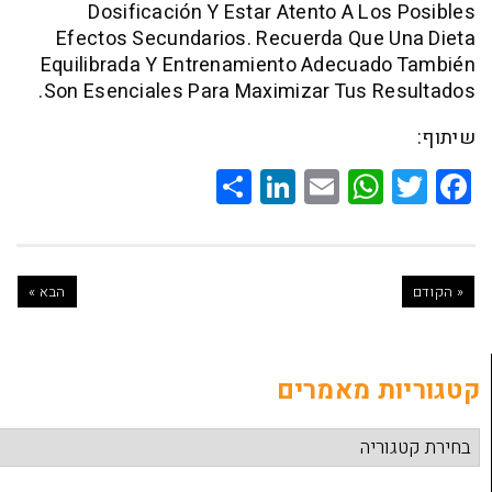
Dosificación Y Estar Atento A Lo
Efectos Secundarios. Recuerda Que 
Equilibrada Y Entrenamiento Adecuad
Son Esenciales Para Maximizar Tus R
Share
LinkedIn
WhatsApp
Email
Twitte
Faceb
הבא »
ת מאמרים