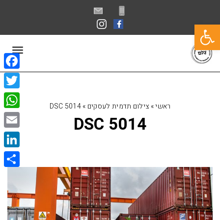
פתח סרגל נגישות
תפרי
book
itter
ראשי
»
צילום תדמית לעסקים
»
DSC 5014
sApp
DSC 5014
Email
kedIn
Share