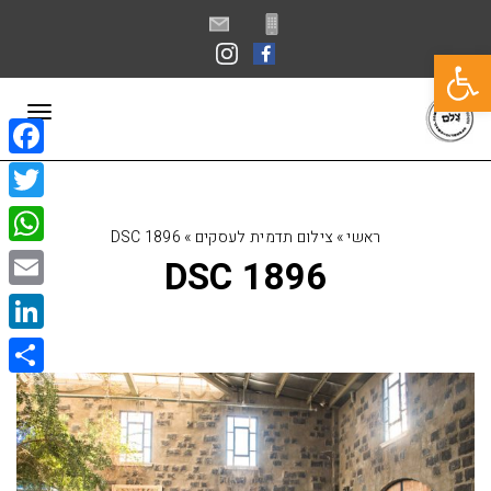
פתח סרגל נגישות
תפרי
book
itter
ראשי
»
צילום תדמית לעסקים
»
DSC 1896
sApp
DSC 1896
Email
kedIn
Share