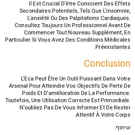
Il Est Crucial D'être Conscient 
Secondaires Potentiels, Tels Que L
L'anxiété Ou Des Palpitations C
Consultez Toujours Un Professionne
Commencer Tout Nouveau Suppl
Particulier Si Vous Avez Des Conditions
Prée
Conc
L'Eca Peut Être Un Outil Puissant 
Arsenal Pour Atteindre Vos Objectifs D
Poids Et D'amélioration De La Pe
Toutefois, Une Utilisation Correcte Est Pr
N'oubliez Pas De Vous Informer Et
Attentif À V