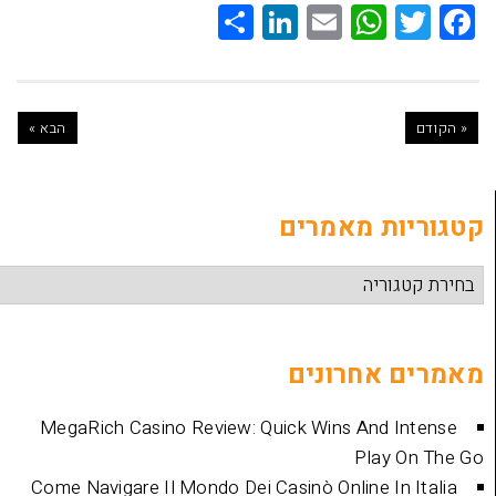
Share
LinkedIn
WhatsApp
Email
Twitte
Faceb
הבא »
ת מאמרים
אחרונים
MegaRich Casino Review: Quick Wins And
Play
Come Navigare Il Mondo Dei Casinò Online I