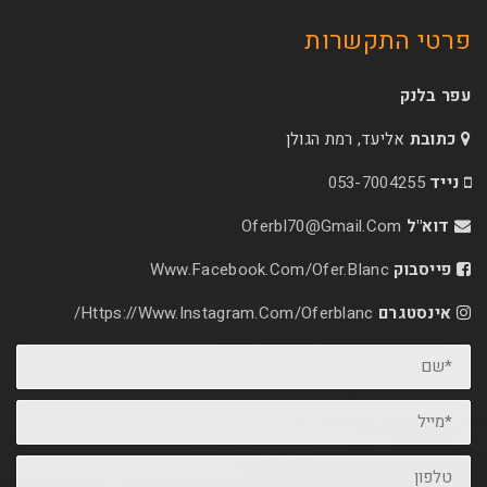
קשרות
עד, רמת הגולן
053-70
Oferbl70@Gmail.C
Www.facebook.com/ofer.blan
Https://www.instagram.com/oferblanc/