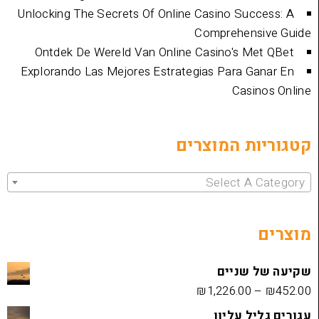
Unlocking The Secrets Of Online Casino Su
Comprehen
Ontdek De Wereld Van Online Casino's 
Explorando Las Mejores Estrategias Para 
Cas
ת המוצרים
Select 
שניים
₪
1,226.00
 עליון