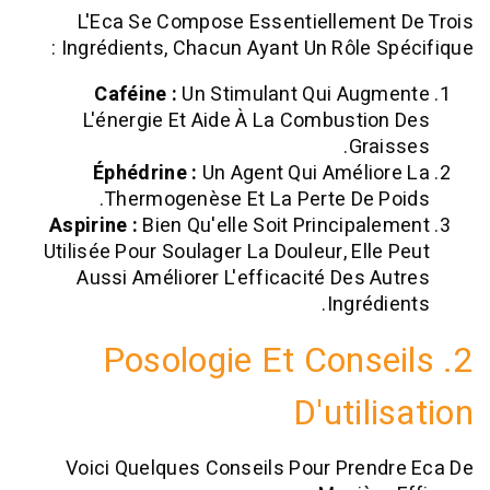
L'Eca Se Compose Essentiellement
Ingrédients, Chacun Ayant Un Rôle Sp
Caféine :
Un Stimulant Qui Aug
L'énergie Et Aide À La Combustio
Grai
Éphédrine :
Un Agent Qui Amélio
Thermogenèse Et La Perte De P
Aspirine :
Bien Qu'elle Soit Principal
Utilisée Pour Soulager La Douleur, Elle
Aussi Améliorer L'efficacité Des A
Ingrédi
2. Posologie Et Cons
D'util
Voici Quelques Conseils Pour Pren