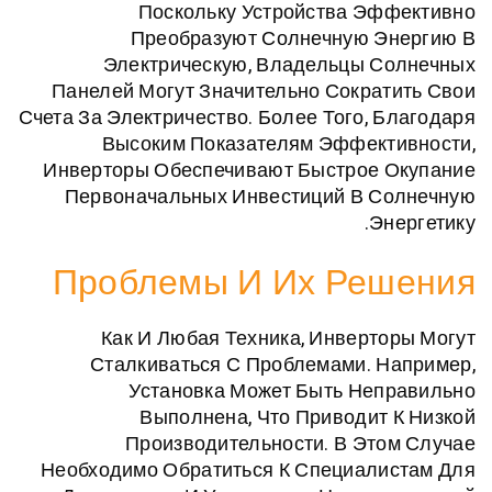
Поскольку Устройства Эф
Преобразуют Солнечную Э
Электрическую, Владельцы С
Панелей Могут Значительно Сокра
Счета За Электричество. Более Того, 
Высоким Показателям Эффект
Инверторы Обеспечивают Быстрое 
Первоначальных Инвестиций В С
Эн
Проблемы И Их Ре
Как И Любая Техника, Инверт
Сталкиваться С Проблемами. 
Установка Может Быть Не
Выполнена, Что Приводит
Производительности. В Эт
Необходимо Обратиться К Специали