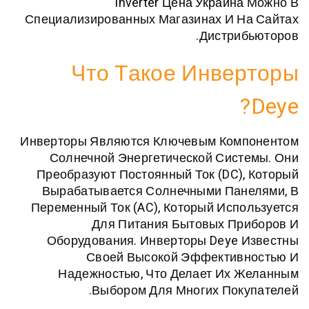
Inverter Цена Украина
Специализированных Магазинах И Н
Дистри
Что Такое Инве
Инверторы Являются Ключевым Ком
Солнечной Энергетической Сис
Преобразуют Постоянный Ток (DC)
Вырабатывается Солнечными Пан
Переменный Ток (AC), Который Исп
Для Питания Бытовых Пр
Оборудования. Инверторы Deye
Своей Высокой Эффектив
Надежностью, Что Делает Их 
Выбором Для Многих Пок