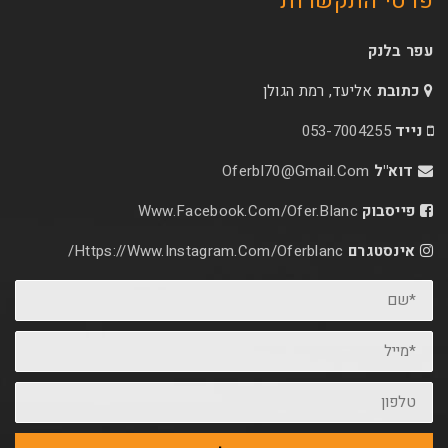
קשרות
עד, רמת הגולן
053-70
Oferbl70@Gmail.C
Www.facebook.com/ofer.blan
Https://www.instagram.com/oferblanc/