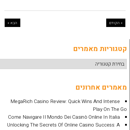
הבא »
ת מאמרים
אחרונים
MegaRich Casino Review: Quick Wins And
Play
Come Navigare Il Mondo Dei Casinò Online I
Unlocking The Secrets Of Online Casino Su