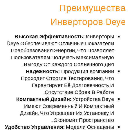
Преимущ
Инверторов
Высокая Эффективность:
Инвер
Deye Обеспечивают Отличные Показа
Преобразования Энергии, Что Позв
Пользователям Получать Максимал
Выгоду От Каждого Солнечного
Надежность:
Продукция Комп
Проходит Строгие Тестирования
Гарантирует Её Долговечно
Отсутствие Сбоев В Ра
Компактный Дизайн:
Устройства 
Имеют Современный И Компак
Дизайн, Что Упрощает Их Устано
Экономит Простран
Удобство Управления:
Модели Осна