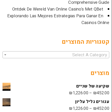
Comprehen
Ontdek De Wereld Van Online Casino's 
Explorando Las Mejores Estrategias Para 
Cas
ת המוצרים
Select 
שניים
₪
1,226.00
 עליון
₪
1,226.00