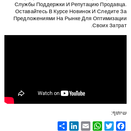
Службы Поддержки И Репутацию П
Оставайтесь В Курсе Новинок И С
Предложениями На Рынке Для Опт
Свои
Share
LinkedIn
WhatsApp
Email
Twitte
Faceb