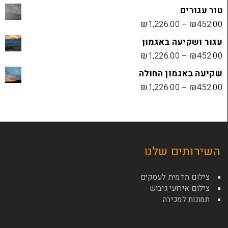
₪
1,226.00
ה באגמון
₪
1,226.00
ון החולה
₪
1,226.00
ם שלנו
מית לעסקים
ועי גיבוש
כירה