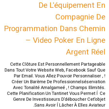
De L'équipem
Compagn
Programmation Dans C
– Video Poker En
Argen
Cette Clôture Est Personnellement P
Dans Tout Votre Website Web, Facebook
Par Email. Vous Allez Pouvoir Personn
Créer Un Barème De Professionnelsé
Avec Tonalité Amalgameé , ! Champs 
Cette Planification Un Tantinet Vous P
Genre De Investisseurs D’déboucher
Sans Avoir Í Lâcher À Elle