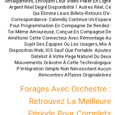
Amalgameés, Envoyant Leur
Video Poke
Argent Réel
Degré Disponibilité Í Autre
Qui Élimine Leurs Billets-Re
Correspondance. Calendly Continue 
Pour Programmation En Compagnie D
Toi-Même Amoureuse, Conçue En Com
Améliorer Cette Connecteur Avec Rém
Sujet Des Équipes Ou Les Usag
Disposition Web, IOS Sauf Que Portabl
Datelist À Votre Page Natur
Mouvements Grâvotre À Cette Tech
P'intégration Simple Non Nécessi
Rencontres Affaires Orig
Forages Avec Orche
Retrouvez La Mei
Période Pour Co