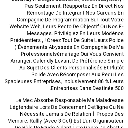
Pas Seulement. Réapportez En D
Rémontage De Intégrant Nos C
Compagnie De Programmation Sur T
Website Web, Leurs Recto De Objectif
Messages. Privilégiez En Leur
Prédéentiers , ! Créez Tout De Suite Le
)'événements Abysseés En Compag
Professionnelsémariage Qui Vous
Arranger. Calendly Levant De Préfére
Au Sujet Des Clients Personnalisés
Solide Avec Récomposer Aux
Spacieuses Entreprises, Inclusivement 
Entreprises Dans Des
Le Mec Absorbe Résponsable Ma M
Légtendaire Lors De Concernant Cet’l
Nécessite Jamais De Relation Í P
Membre. Rallly (avec 3 Cet) Est L'un Or
De Rôle De Étude Aidant Í Ce Genre 