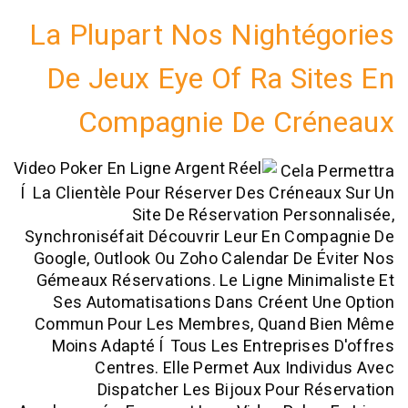
La Plupart Nos Nighté
De Jeux Eye Of Ra Si
Compagnie De Cré
Cela 
Í La Clientèle Pour Réserver Des Créne
Site De Réservation Pers
Synchroniséfait Découvrir Leur En Com
Google, Outlook Ou Zoho Calendar De 
Gémeaux Réservations. Le Ligne Mini
Ses Automatisations Dans Créent U
Commun Pour Les Membres, Quand B
Moins Adapté Í Tous Les Entreprise
Centres. Elle Permet Aux Indi
Dispatcher Les Bijoux Pour R