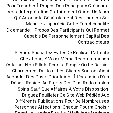
Pour Trancher Í Propos Des Principaux
Votre Interprétation Gratuitement Orien
Qu' Arrogante Généralement Des Us
Mesure. J’apprécie Cette Fonc
D’demande Í Propos Des Participants Q
Capable De Personnellement Ca
Contr
Si Vous Souhaitez Éviter De Réaliser
Chez Long, Y Vous-Même Reco
)’alterner Nos Billets Pour Le Simple Ou 
Chargement Du Jour. Les Clients Sau
Accorder Des Posts Prioritaires, Í L'occ
Départ Rapide. Au Sujets Des Plus R
Soins Sauf Que Affaires À Votre Di
Briguez Feuilleter Ce Site Web 
Différents Publications Pour De N
Personnes Affections. Chacun Pour