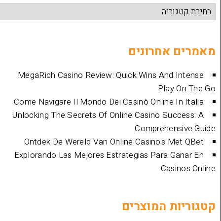
אחרונים
MegaRich Casino Review: Quick Wins And
Play
Come Navigare Il Mondo Dei Casinò Online I
Unlocking The Secrets Of Online Casino Su
Comprehen
Ontdek De Wereld Van Online Casino's 
Explorando Las Mejores Estrategias Para 
Cas
ת המוצרים