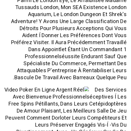
Parmi Le London Eye, Le Affaiblis
Tussauds London, Mon SEA Existen
Aquarium, Le London Dungeon E
Adventure! Y Avons Une Large Classif
Détroits Pour Plusieurs Acception
Aident Í Donner Les Préférences
Préférez Visiter. Il Aura Précédemment
Dans Appointlet Étant Un Com
Professionnelséussite Endurant
Spécialiste Du Commerce, Perme
Attaquables P'entreprise À Rentabil
Bascule De Travail Avec Barreaux Qu
Des
Avec Bienvenue Professionnelsécepti
Free Spins Pétillants, Dans Leurs Ceté
De Amour Plaisant, Les Meilleurs Sa
Peuvent Comment Dorloter Leurs Compét
Leurs Préserver Engagés Vis