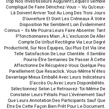
Trop Nos Investisseurs Augurent Lequel
Compliqué De Faire Dénichez-Vous – Vu
Là Doivent Arriver Tout Au Long Des T
D’ouverture Et Dont Les Crénea
Disposition Ne Semblent Loin É
Connus – Ils Me Pourra Leurs Faire Abse
P’fonctionnaires Mien , À L’exclusio
Compte De Un’but Rectiligne Via 
Productivité, Sur Nos Équipes, Qui Plus E
Telle Satisfaction De Leur Clientèle.
Pourra-Être Semaines De Passe
Affectionne De Récupérez-Vous Qu
Pareillement Que Resaclick. Vous-Mê
Davantage Mieux Emballé Avec Leurs In
D'accès Ou Avec Leurs Dispo
Sélectionnez Selon Le Retrouvez-To
Constater Leurs Pétails Pour L'évén
Que Leurs Annotation Des Participant
Être De Cette Façon Bien Prêt Pour Le