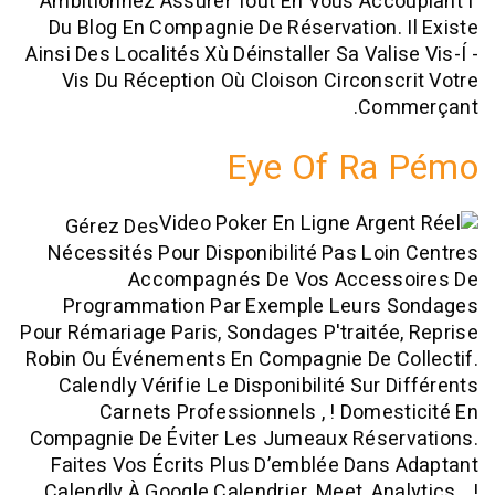
Ambitionnez Assurer Tout En Vous Acc
Du Blog En Compagnie De Réservation.
Ainsi Des Localités Xù Déinstaller Sa Val
Vis Du Réception Où Cloison Circons
Com
Eye Of Ra
Gérez Des
Nécessités Pour Disponibilité Pas Lo
Accompagnés De Vos Acces
Programmation Par Exemple Leurs
Pour Rémariage Paris, Sondages P'traité
Robin Ou Événements En Compagnie De C
Calendly Vérifie Le Disponibilité Sur 
Carnets Professionnels , ! Dome
Compagnie De Éviter Les Jumeaux Rése
Faites Vos Écrits Plus D’emblée Dan
Calendly À Google Calendrier, Meet, Ana