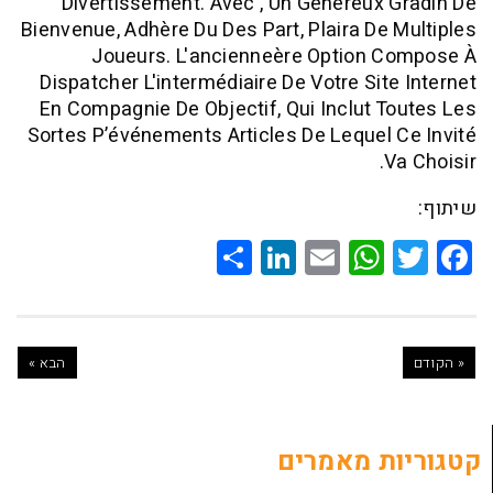
Divertissement. Avec , Un Généreux
Bienvenue, Adhère Du Des Part, Plaira De
Joueurs. L'ancienneère Option 
Dispatcher L'intermédiaire De Votre Sit
En Compagnie De Objectif, Qui Inclut 
Sortes P’événements Articles De Lequel
Share
LinkedIn
WhatsApp
Email
Twitte
Faceb
הבא »
ת מאמרים