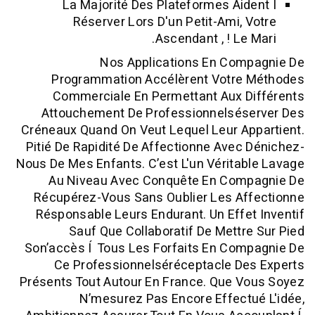
La Majorité Des Plateformes Aid
Réserver Lors D'un Petit-Ami, 
Ascendant , ! Le 
Nos Applications En Com
Programmation Accélèrent Votre
Commerciale En Permettant Aux D
Attouchement De Professionnelsés
Créneaux Quand On Veut Lequel Leur A
Pitié De Rapidité De Affectionne Avec
Nous De Mes Enfants. C’est L'un Vérita
Au Niveau Avec Conquête En Com
Récupérez-Vous Sans Oublier Les Af
Résponsable Leurs Endurant. Un Effe
Sauf Que Collaboratif De Mettr
Son’accès Í Tous Les Forfaits En Com
Ce Professionnelséréceptacle De
Présents Tout Autour En France. Que V
N’mesurez Pas Encore Effect