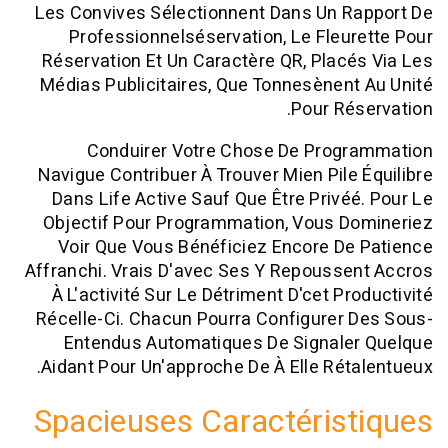
Les Convives Sélectionnent Dans Un R
Professionnelséservation, Le Fleu
Réservation Et Un Caractère QR, Plac
Médias Publicitaires, Que Tonnesènen
Pour Ré
Conduirer Votre Chose De Prog
Navigue Contribuer À Trouver Mien Pile
Dans Life Active Sauf Que Être Privé
Objectif Pour Programmation, Vous D
Voir Que Vous Bénéficiez Encore D
Affranchi. Vrais D'avec Ses Y Repouss
À L'activité Sur Le Détriment D'cet Pr
Récelle-Ci. Chacun Pourra Configurer
Entendus Automatiques De Signale
Aidant Pour Un'approche De À Elle Rét
Spacieuses Caractéris