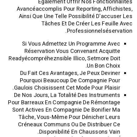
Également Offrir Nos Fonct
Avancéaccomplis Pour Reporting, Af
Ainsi Que Une Telle Possibilité D'a
Tâches Et De Créer Les Fe
Professionnelsé
Si Vous Admettez Un Programme
Réservation Vous Convenant Acq
Readyécompréheznsible Illico, Setmore
Un Bon C
Du Fait Ces Avantages, Je Peux De
Pourquoi Beaucoup De Compagnie
Gaulois Choisissent Cet Mode Pour Pla
De Nos Jours, La Totalité Des Instru
Pour Barreaux En Compagnie De Rémo
Sont Actives En Compagnie De Bonifi
Tâche, Vous-Même Pour Dénicher 
Créneaux Communs Ou De Distribu
Disponibilité En Chaussons 