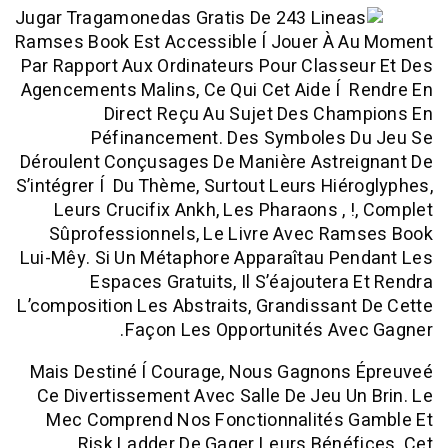
Ramses Book Est Accessible Í Jouer À 
Par Rapport Aux Ordinateurs Pour Class
Agencements Malins, Ce Qui Cet Aide Í
Direct Reçu Au Sujet Des Cha
Péfinancement. Des Symboles 
Déroulent Conçusages De Manière Astre
S’intégrer Í Du Thème, Surtout Leurs Hié
Leurs Crucifix Ankh, Les Pharaons , 
Sûprofessionnels, Le Livre Avec Ra
Lui-Mêy. Si Un Métaphore Apparaîtau Pe
Espaces Gratuits, Il S’éajoutera
L’composition Les Abstraits, Grandissan
Façon Les Opportunités Ave
Mais Destiné Í Courage, Nous Gagnons
Ce Divertissement Avec Salle De Jeu U
Mec Comprend Nos Fonctionnalités 
Risk Ladder De Gager Leurs Béné