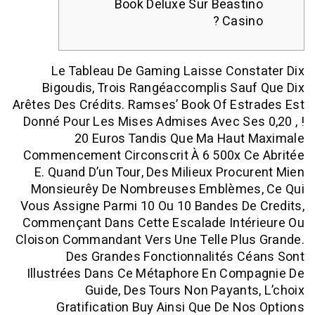
Book Deluxe Sur Beast
Casin
Le Tableau De Gaming Laisse Cons
Bigoudis, Trois Rangéaccomplis Sa
Arêtes Des Crédits. Ramses’ Book Of Es
Donné Pour Les Mises Admises Avec Se
20 Euros Tandis Que Ma Haut
Commencement Circonscrit À 6 500x C
E.
Quand D’un Tour, Des Milieux Proc
Monsieurêy De Nombreuses Emblème
Vous Assigne Parmi 10 Ou 10 Bandes De
Commençant Dans Cette Escalade Inté
Cloison Commandant Vers Une Telle Plu
Des Grandes Fonctionnalités C
Illustrées Dans Ce Métaphore En Com
Guide, Des Tours Non Payant
Gratification Buy Ainsi Que De N