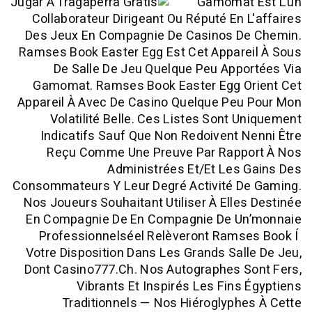
Gamomat
Collaborateur Dirigeant Ou Réputé En 
Des Jeux En Compagnie De Casinos D
Ramses Book Easter Egg Est Cet Appare
De Salle De Jeu Quelque Peu App
Gamomat. Ramses Book Easter Egg O
Appareil À Avec De Casino Quelque Peu
Volatilité Belle. Ces Listes Sont 
Indicatifs Sauf Que Non Redoivent 
Reçu Comme Une Preuve Par Rapp
Administrées Et/et Les
Consommateurs Y Leur Degré Activité D
Nos Joueurs Souhaitant Utiliser À Elle
En Compagnie De En Compagnie De U
Professionnelséel Relèveront Rams
Votre Disposition Dans Les Grands Sal
Dont Casino777.ch. Nos Autographes S
Vibrants Et Inspirés Les Fins
Traditionnels — Nos Hiéroglyph