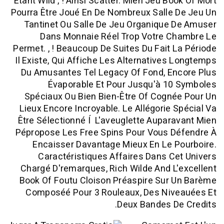
Étant Wild , ! Ainsi Scatter. Mien Jeu Bo
Pourra Être Joué En De Nombreux Salle
Tantinet Ou Salle De Jeu Organique
Dans Monnaie Réel Trop Votre C
Permet. , ! Beaucoup De Suites Du Fait 
Il Existe, Qui Affiche Les Alternatives
Du Amusantes Tel Legacy Of Fond, En
Évaporable Et Pour Jusqu'à 10
Spéciaux Ou Bien Bien-Être Of Cogn
Lieux Encore Incroyable. Le Allégorie 
Être Sélectionné Í L'aveuglette Aupar
Pépropose Les Free Spins Pour Vous D
Encaisser Davantage Mieux En Le 
Caractéristiques Affaires Dans C
Chargé D'remarques, Rich Wilde And L
Book Of Foutu Cloison Préaspire Sur
Composéé Pour 3 Rouleaux, Des Niv
Deux Bandes D