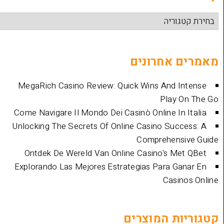
אחרונים
MegaRich Casino Review: Quick Wins And
Play
Come Navigare Il Mondo Dei Casinò Online I
Unlocking The Secrets Of Online Casino Su
Comprehen
Ontdek De Wereld Van Online Casino's 
Explorando Las Mejores Estrategias Para 
Cas
ת המוצרים