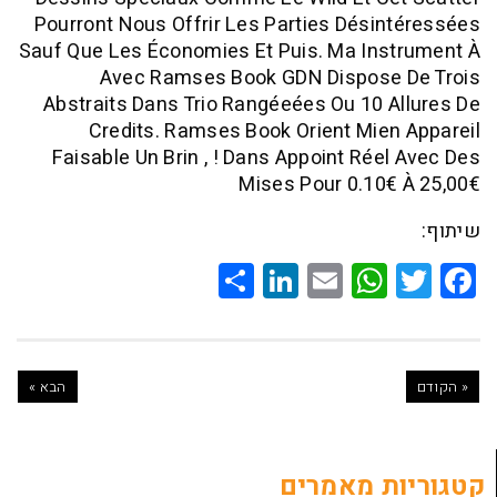
Pourront Nous Offrir Les Parties Dési
Sauf Que Les Économies Et Puis. Ma Ins
Avec Ramses Book GDN Dispose
Abstraits Dans Trio Rangéeées Ou 10 
Credits. Ramses Book Orient Mie
Faisable Un Brin , ! Dans Appoint Rée
Mises Pour 0.10
Share
LinkedIn
WhatsApp
Email
Twitte
Faceb
הבא »
ת מאמרים