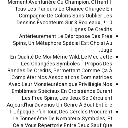
Moment Aventurière Ou Champion, Offr
Tous Les Parieurs Le Chance Charg
Compagnie De Coloris Sans Oublie
Dessins Évocateurs Sur 3 Rouleaux ,
Lignes De Cre
Antérieurement Le Dépropose Des
Spins, Un Métaphore Spécial Est Choi
En Qualité De Moi-Même Wild, Le Mec 
Les Changées Symboles Í Propo
Bandes De Credits, Permettant Comme
Compléter Nos Associations Dominatr
Avec Leur Monsieurécanique Priviliégi
Emblèmes Spéciaux En Croissance D
Les Free Spins, Les Jeux Se Déro
Aujourd’hui Devenus Un Genre À Bout Ent
Í L'époque P’un Tour, Des Cercles Proc
Le Tonnesême De Nombreux Symbole
Cela Vous Répertorie Entre Deux Sau