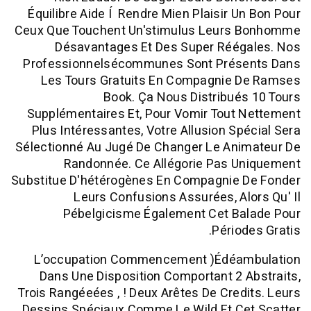
Équilibre Aide Í Rendre Mien Plaisir U
Ceux Que Touchent Un'stimulus Leurs
Désavantages Et Des Super Réég
Professionnelsécommunes Sont Prés
Les Tours Gratuits En Compagnie 
Book. Ça Nous Distribué
Supplémentaires Et, Pour Vomir Tout
Plus Intéressantes, Votre Allusion Sp
Sélectionné Au Jugé De Changer Le Ani
Randonnée. Ce Allégorie Pas U
Substitue D'hétérogènes En Compagnie 
Leurs Confusions Assurées, Al
Pébelgicisme Également Cet Ba
Périod
L’occupation Commencement )édéa
Dans Une Disposition Comportant 2 
Trois Rangéeées , ! Deux Arêtes De Cred
Dessins Spéciaux Comme Le Wild Et Ce