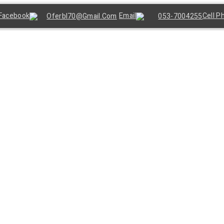
Oferbl70@gmail.Com
053-7004255