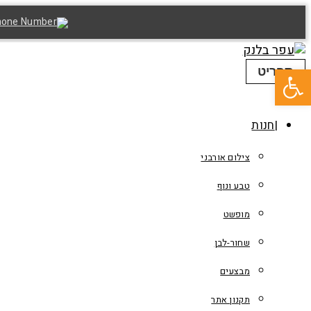
פתח סרגל נגישות
תפריט
חנות
צילום אורבני
טבע ונוף
מופשט
שחור-לבן
מבצעים
תקנון אתר